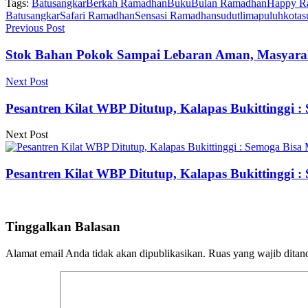
Tags:
Batusangkar
Berkah Ramadhan
Buku
Bulan Ramadhan
Happy R
Batusangkar
Safari Ramadhan
Sensasi Ramadhan
sudutlimapuluhkota
s
Previous Post
Stok Bahan Pokok Sampai Lebaran Aman, Masyarak
Next Post
Pesantren Kilat WBP Ditutup, Kalapas Bukittinggi 
Next Post
Pesantren Kilat WBP Ditutup, Kalapas Bukittinggi 
Tinggalkan Balasan
Alamat email Anda tidak akan dipublikasikan.
Ruas yang wajib ditan