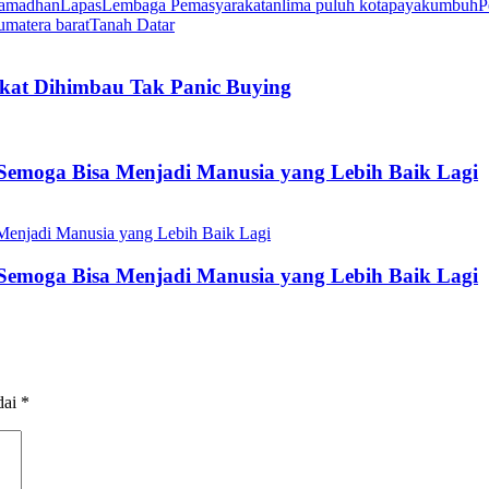
amadhan
Lapas
Lembaga Pemasyarakatan
lima puluh kota
payakumbuh
P
umatera barat
Tanah Datar
at Dihimbau Tak Panic Buying
: Semoga Bisa Menjadi Manusia yang Lebih Baik Lagi
: Semoga Bisa Menjadi Manusia yang Lebih Baik Lagi
dai
*