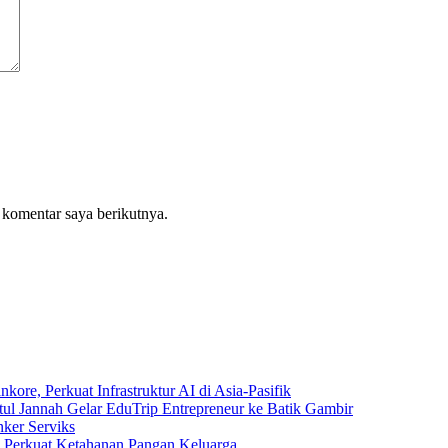
 komentar saya berikutnya.
e, Perkuat Infrastruktur AI di Asia-Pasifik
tul Jannah Gelar EduTrip Entrepreneur ke Batik Gambir
ker Serviks
rkuat Ketahanan Pangan Keluarga