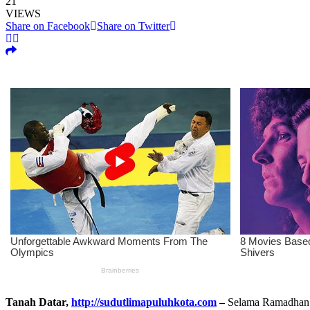
21
VIEWS
Share on Facebook
Share on Twitter
Tanah Datar,
http://sudutlimapuluhkota.com
–
Selama Ramadhan 14