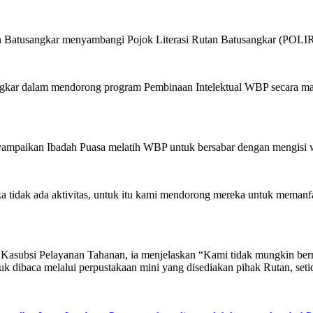
an Batusangkar menyambangi Pojok Literasi Rutan Batusangkar (P
 dalam mendorong program Pembinaan Intelektual WBP secara mandir
mpaikan Ibadah Puasa melatih WBP untuk bersabar dengan mengisi wa
tidak ada aktivitas, untuk itu kami mendorong mereka untuk memanfa
asubsi Pelayanan Tahanan, ia menjelaskan “Kami tidak mungkin berm
k dibaca melalui perpustakaan mini yang disediakan pihak Rutan, set