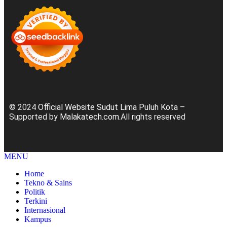
© 2024
Official Website Sudut Lima Puluh Kota
–
Supported by
Malakatech.com
.All rights reserved
MENU
Home
Tekno & Sains
Politik
Terkini
Internasional
Kampus