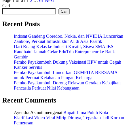
Page 1 of 61
1
2
…
61
Next
Cari
Cari
Recent Posts
Indosat Gandeng Ooredoo, Nokia, dan NVIDIA Luncurkan
Zankore, Perkuat Infrastruktur AI di Asia-Pasifik
Dari Ruang Kelas ke Industri Kreatif, Siswa SMA IBS
Raudhatul Jannah Gelar EduTrip Entrepreneur ke Batik
Gambir
Pemko Payakumbuh Dukung Vaksinasi HPV untuk Cegah
Kanker Serviks
Pemko Payakumbuh Luncurkan GEMPITA BERSAMA
untuk Perkuat Ketahanan Pangan Keluarga
Pemko Payakumbuh Dorong Relawan Gerakan Kebajikan
Pancasila Perkuat Nilai Kebangsaan
Recent Comments
Ayendra Asmuti
mengenai
Bupati Lima Puluh Kota
Klarifikasi Video Viral Mirip Dirinya, Tegaskan Jadi Korban
Pemerasan