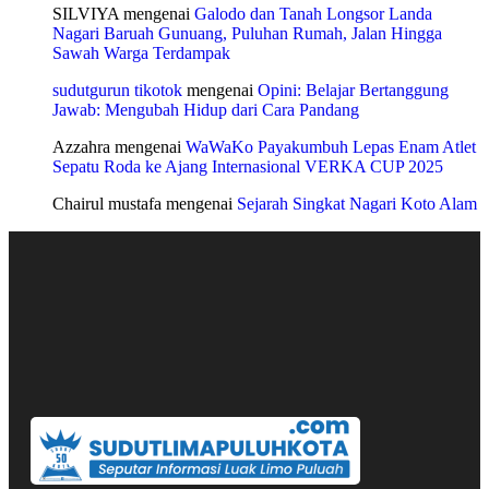
SILVIYA
mengenai
Galodo dan Tanah Longsor Landa
Nagari Baruah Gunuang, Puluhan Rumah, Jalan Hingga
Sawah Warga Terdampak
sudutgurun tikotok
mengenai
Opini: Belajar Bertanggung
Jawab: Mengubah Hidup dari Cara Pandang
Azzahra
mengenai
WaWaKo Payakumbuh Lepas Enam Atlet
Sepatu Roda ke Ajang Internasional VERKA CUP 2025
Chairul mustafa
mengenai
Sejarah Singkat Nagari Koto Alam