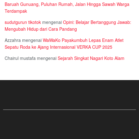
Baruah Gunuang, Puluhan Rumah, Jalan Hingga Sawah Warga
Terdampak
sudutgurun tikotok
mengenai
Opini: Belajar Bertanggung Jawab:
Mengubah Hidup dari Cara Pandang
Azzahra
mengenai
WaWaKo Payakumbuh Lepas Enam Atlet
Sepatu Roda ke Ajang Internasional VERKA CUP 2025
Chairul mustafa
mengenai
Sejarah Singkat Nagari Koto Alam