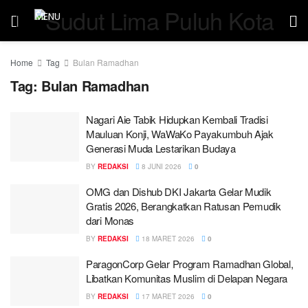
MENU
Home
Tag
Bulan Ramadhan
Tag:
Bulan Ramadhan
Nagari Aie Tabik Hidupkan Kembali Tradisi
Mauluan Konji, WaWaKo Payakumbuh Ajak
Generasi Muda Lestarikan Budaya
BY
REDAKSI
8 JUNI 2026
0
OMG dan Dishub DKI Jakarta Gelar Mudik
Gratis 2026, Berangkatkan Ratusan Pemudik
dari Monas
BY
REDAKSI
18 MARET 2026
0
ParagonCorp Gelar Program Ramadhan Global,
Libatkan Komunitas Muslim di Delapan Negara
BY
REDAKSI
17 MARET 2026
0