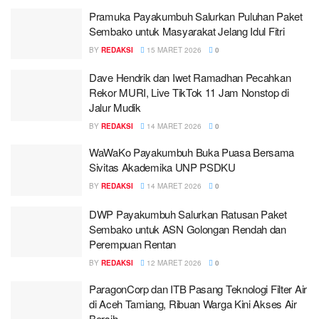
Pramuka Payakumbuh Salurkan Puluhan Paket
Sembako untuk Masyarakat Jelang Idul Fitri
BY
REDAKSI
15 MARET 2026
0
Dave Hendrik dan Iwet Ramadhan Pecahkan
Rekor MURI, Live TikTok 11 Jam Nonstop di
Jalur Mudik
BY
REDAKSI
14 MARET 2026
0
WaWaKo Payakumbuh Buka Puasa Bersama
Sivitas Akademika UNP PSDKU
BY
REDAKSI
14 MARET 2026
0
DWP Payakumbuh Salurkan Ratusan Paket
Sembako untuk ASN Golongan Rendah dan
Perempuan Rentan
BY
REDAKSI
12 MARET 2026
0
ParagonCorp dan ITB Pasang Teknologi Filter Air
di Aceh Tamiang, Ribuan Warga Kini Akses Air
Bersih