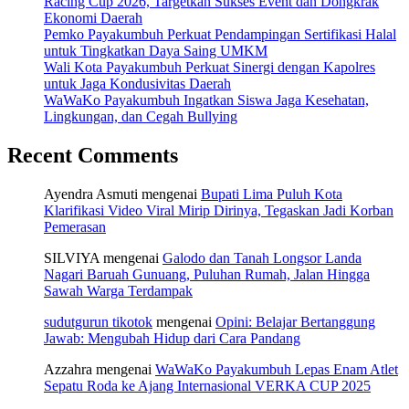
Racing Cup 2026, Targetkan Sukses Event dan Dongkrak
Ekonomi Daerah
Pemko Payakumbuh Perkuat Pendampingan Sertifikasi Halal
untuk Tingkatkan Daya Saing UMKM
Wali Kota Payakumbuh Perkuat Sinergi dengan Kapolres
untuk Jaga Kondusivitas Daerah
WaWaKo Payakumbuh Ingatkan Siswa Jaga Kesehatan,
Lingkungan, dan Cegah Bullying
Recent Comments
Ayendra Asmuti
mengenai
Bupati Lima Puluh Kota
Klarifikasi Video Viral Mirip Dirinya, Tegaskan Jadi Korban
Pemerasan
SILVIYA
mengenai
Galodo dan Tanah Longsor Landa
Nagari Baruah Gunuang, Puluhan Rumah, Jalan Hingga
Sawah Warga Terdampak
sudutgurun tikotok
mengenai
Opini: Belajar Bertanggung
Jawab: Mengubah Hidup dari Cara Pandang
Azzahra
mengenai
WaWaKo Payakumbuh Lepas Enam Atlet
Sepatu Roda ke Ajang Internasional VERKA CUP 2025