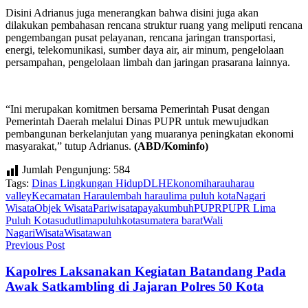
Disini Adrianus juga menerangkan bahwa disini juga akan
dilakukan pembahasan rencana struktur ruang yang meliputi rencana
pengembangan pusat pelayanan, rencana jaringan transportasi,
energi, telekomunikasi, sumber daya air, air minum, pengelolaan
persampahan, pengelolaan limbah dan jaringan prasarana lainnya.
“Ini merupakan komitmen bersama Pemerintah Pusat dengan
Pemerintah Daerah melalui Dinas PUPR untuk mewujudkan
pembangunan berkelanjutan yang muaranya peningkatan ekonomi
masyarakat,” tutup Adrianus.
(ABD/Kominfo)
Jumlah Pengunjung:
584
Tags:
Dinas Lingkungan Hidup
DLH
Ekonomi
harau
harau
valley
Kecamatan Harau
lembah harau
lima puluh kota
Nagari
Wisata
Objek Wisata
Pariwisata
payakumbuh
PUPR
PUPR Lima
Puluh Kota
sudutlimapuluhkota
sumatera barat
Wali
Nagari
Wisata
Wisatawan
Previous Post
Kapolres Laksanakan Kegiatan Batandang Pada
Awak Satkambling di Jajaran Polres 50 Kota