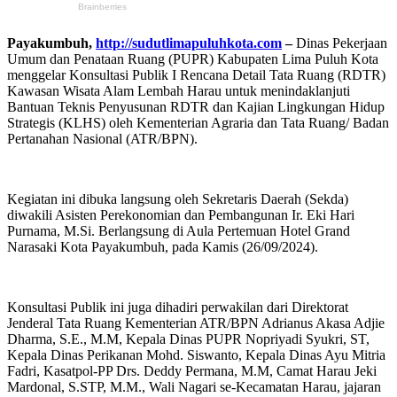
Payakumbuh,
http://sudutlimapuluhkota.com
–
Dinas Pekerjaan
Umum dan Penataan Ruang (PUPR) Kabupaten Lima Puluh Kota
menggelar Konsultasi Publik I Rencana Detail Tata Ruang (RDTR)
Kawasan Wisata Alam Lembah Harau untuk menindaklanjuti
Bantuan Teknis Penyusunan RDTR dan Kajian Lingkungan Hidup
Strategis (KLHS) oleh Kementerian Agraria dan Tata Ruang/ Badan
Pertanahan Nasional (ATR/BPN).
Kegiatan ini dibuka langsung oleh Sekretaris Daerah (Sekda)
diwakili Asisten Perekonomian dan Pembangunan Ir. Eki Hari
Purnama, M.Si. Berlangsung di Aula Pertemuan Hotel Grand
Narasaki Kota Payakumbuh, pada Kamis (26/09/2024).
Konsultasi Publik ini juga dihadiri perwakilan dari Direktorat
Jenderal Tata Ruang Kementerian ATR/BPN Adrianus Akasa Adjie
Dharma, S.E., M.M, Kepala Dinas PUPR Nopriyadi Syukri, ST,
Kepala Dinas Perikanan Mohd. Siswanto, Kepala Dinas Ayu Mitria
Fadri, Kasatpol-PP Drs. Deddy Permana, M.M, Camat Harau Jeki
Mardonal, S.STP, M.M., Wali Nagari se-Kecamatan Harau, jajaran