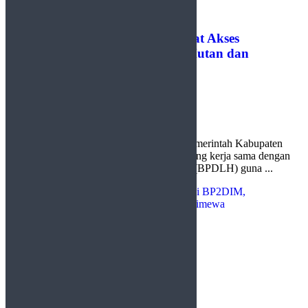
Pemkab Lima Puluh Kota Perkuat Akses
Pendanaan Hijau untuk Kelola Hutan dan
Lingkungan
by
Redaksi
22 Juli 2026
0
Jakarta, http://sudutlimapuluhkota.com – Pemerintah Kabupaten
(Pemkab) Lima Puluh Kota menjajaki peluang kerja sama dengan
Badan Pengelola Dana Lingkungan Hidup (BPDLH) guna ...