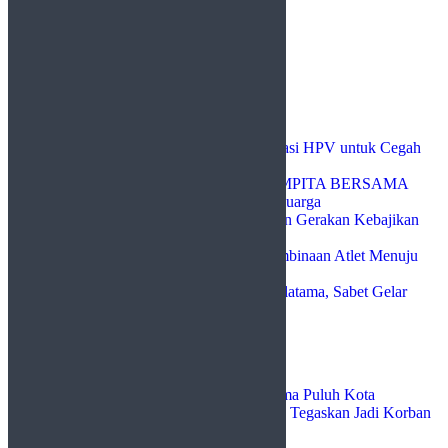
Page 1 of 15
1
2
…
15
Next
Cari
Cari
Recent Posts
Pemko Payakumbuh Dukung Vaksinasi HPV untuk Cegah
Kanker Serviks
Pemko Payakumbuh Luncurkan GEMPITA BERSAMA
untuk Perkuat Ketahanan Pangan Keluarga
Pemko Payakumbuh Dorong Relawan Gerakan Kebajikan
Pancasila Perkuat Nilai Kebangsaan
Pemko Payakumbuh Siap Kawal Pembinaan Atlet Menuju
Porprov Sumbar 2026
Tigo Kayo FC Taklukkan Bimbel Galatama, Sabet Gelar
Piala Wali Kota Payakumbuh 2026
Recent Comments
Ayendra Asmuti
mengenai
Bupati Lima Puluh Kota
Klarifikasi Video Viral Mirip Dirinya, Tegaskan Jadi Korban
Pemerasan