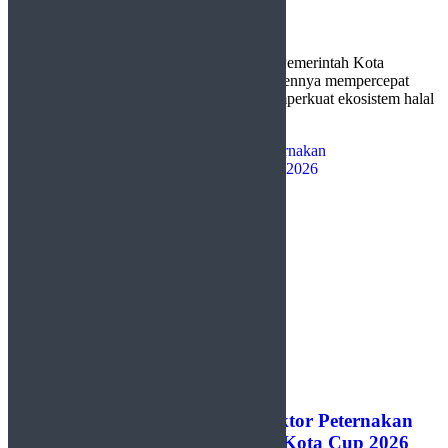
5 Agustus 2026
0
Padang, http://sudutlimapuluhkota.com — Pemerintah Kota
(Pemko) Payakumbuh menegaskan komitmennya mempercepat
sertifikasi halal bagi pelaku usaha serta memperkuat ekosistem halal
sebagai upaya ...
Pemko Payakumbuh Perkuat Sektor Peternakan
Lewat Kontes Kambing PE Wali Kota Cup 2026