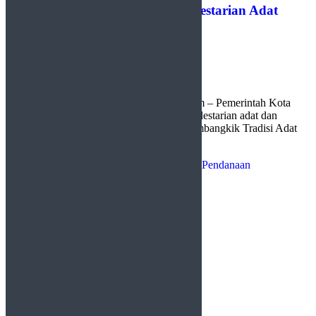
Pemko Payakumbuh Perkuat Pelestarian Adat
Lewat Tradisi Mauluan Bogheh
by
Redaksi
3 Agustus 2026
0
Payakumbuh, http://sudutlimapuluhkota.com – Pemerintah Kota
(Pemko) Payakumbuh terus memperkuat pelestarian adat dan
budaya Minangkabau melalui program Mambangkik Tradisi Adat
Salingka Nagari. ...