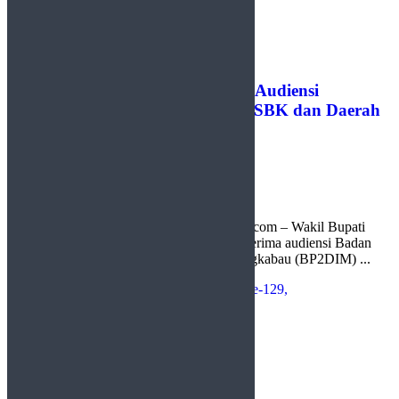
Wabup Lima Puluh Kota Terima Audiensi
BP2DIM, Bahas Penguatan ABS-SBK dan Daerah
Istimewa Minangkabau
by
Redaksi
17 Juli 2026
0
Limapuluh Kota, http://sudutlimapuluhkota.com – Wakil Bupati
Lima Puluh Kota Ahlul Badrito Resha menerima audiensi Badan
Persiapan Provinsi Daerah Istimewa Minangkabau (BP2DIM) ...