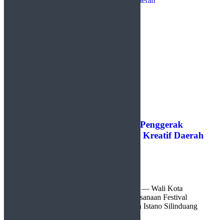
Festival Minangkabau 2026 Jadi Penggerak
Pelestarian Budaya dan Ekonomi Kreatif Daerah
by
Redaksi
26 Juni 2026
0
Tanah Datar, http://sudutlimapuluhkota.com — Wali Kota
Payakumbuh Zulmaeta mengapresiasi pelaksanaan Festival
Minangkabau 2026 yang digelar di kawasan Istano Silinduang
Bulan dan ...