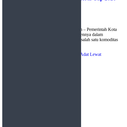
by
Redaksi
3 Agustus 2026
0
Payakumbuh, http://sudutlimapuluhkota.com – Pemerintah Kota
(Pemko) Payakumbuh menegaskan komitmennya dalam
mengembangkan sektor peternakan sebagai salah satu komoditas
unggulan yang berpotensi meningkatkan ...