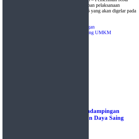
(Pemko) Payakumbuh mematangkan persiapan pelaksanaan
Indonesia's Horse Racing Cup (IHRC) 2026 yang akan digelar pada
23 ...
Pemko Payakumbuh Perkuat Pendampingan
Sertifikasi Halal untuk Tingkatkan Daya Saing
UMKM
by
Redaksi