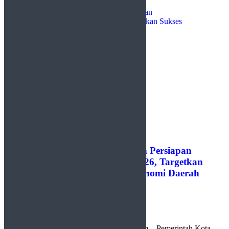
Pemko Payakumbuh Optimalkan Persiapan
Indonesia’s Horse Racing Cup 2026, Targetkan
Sukses Event dan Dongkrak Ekonomi Daerah
by
Redaksi
5 Agustus 2026
0
Payakumbuh, http://sudutlimapuluhkota.com – Pemerintah Kota