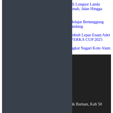
SILVIYA
mengenai
Galodo dan Tanah Longsor Landa
Nagari Baruah Gunuang, Puluhan Rumah, Jalan Hingga
Sawah Warga Terdampak
sudutgurun tikotok
mengenai
Opini: Belajar Bertanggung
Jawab: Mengubah Hidup dari Cara Pandang
Azzahra
mengenai
WaWaKo Payakumbuh Lepas Enam Atlet
Sepatu Roda ke Ajang Internasional VERKA CUP 2025
Chairul mustafa
mengenai
Sejarah Singkat Nagari Koto Alam
Nagari Baruah Gunuang, Kec.Bukik Barisan, Kab 50
Kota, Sumatera Barat 26257