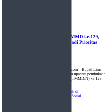
Bupati Lima Puluh Kota Buka TMMD ke-129,
Pembangunan Jalan Sarilamak Jadi Prioritas
by
Redaksi
15 Juli 2026
0
Limapuluh Kota, http://sudutlimapuluhkota.com – Bupati Lima
Puluh Kota, H. Safni Sikumbang, memimpin upacara pembukaan
TNI Manunggal Membangun Desa/Nagari (TMMD/N) ke-129
Kodim ...