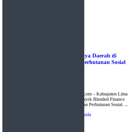
Lima Puluh Kota Jadi Satu-satunya Daerah di
Sumbar Penerima Proyek BFM Perhutanan Sosial
by
Redaksi
8 Juli 2026
0
Limapuluh Kota, http://sudutlimapuluhkota.com – Kabupaten Lima
Puluh Kota resmi memulai implementasi Proyek Blended Finance
Model (BFM) untuk mendukung kemandirian Perhutanan Sosial. ...