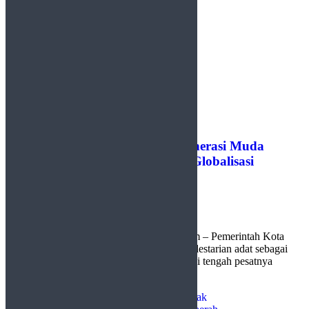
Pemko Payakumbuh Dorong Generasi Muda
Lestarikan Adat di Tengah Arus Globalisasi
by
Redaksi
8 Juli 2026
0
Payakumbuh, http://sudutlimapuluhkota.com – Pemerintah Kota
(Pemko) Payakumbuh terus memperkuat pelestarian adat sebagai
upaya membentuk karakter generasi muda di tengah pesatnya
perkembangan ...