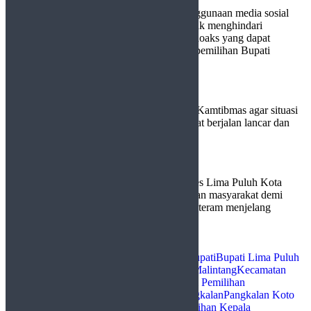
Kapolres juga menekankan pentingnya penggunaan media sosial
secara bijak. Ia mengimbau masyarakat untuk menghindari
penyebaran ujaran kebencian, SARA, dan hoaks yang dapat
memicu konflik sosial, terutama menjelang pemilihan Bupati
Kabupaten Lima Puluh Kota 2024.
“Kami berharap masyarakat dapat menjaga Kamtibmas agar situasi
tetap kondusif, sehingga proses Pilkada dapat berjalan lancar dan
aman,” tambahnya.
Kegiatan ini menjadi wujud komitmen Polres Lima Puluh Kota
dalam menjalin komunikasi yang baik dengan masyarakat demi
menciptakan lingkungan yang aman dan tenteram menjelang
pemilu.
(*)
Jumlah Pengunjung:
605
Tags:
Bawaslu
Bawaslu Lima Puluh Kota
Bupati
Bupati Lima Puluh
Kota
Gubernur
Gubernur Sumbar
Gunuang Malintang
Kecamatan
Pangkalan Koto Baru
Kepala Daerah
Komisi Pemilihan
Umum
KPU
lima puluh kota
Masyarakat
Pangkalan
Pangkalan Koto
Baru
payakumbuh
Pemilihan Gubernur
Pemilihan Kepala