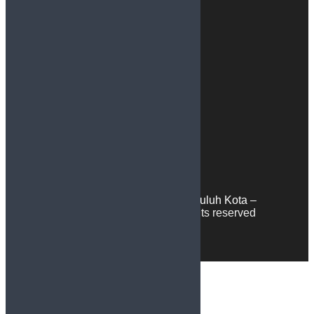
Statistik Pengunjung
© 2024
Official Website Sudut Lima Puluh Kota
–
Supported by
Malakatech.com
.All rights reserved
MENU