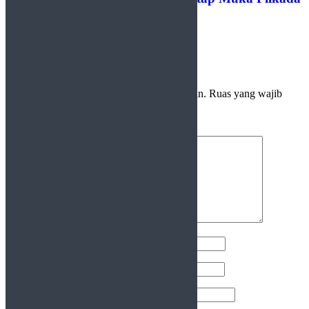
2024
Tinggalkan Balasan
Alamat email Anda tidak akan dipublikasikan.
Ruas yang wajib
ditandai
*
Komentar
*
Nama
*
Email
*
Situs Web