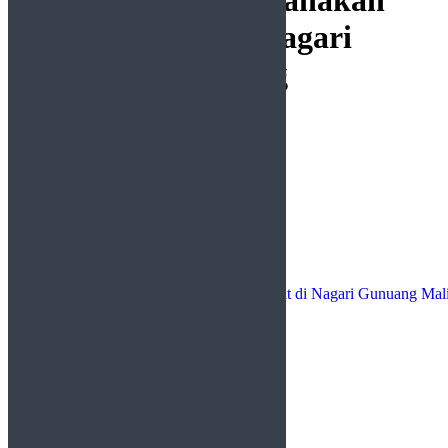
Polres 50 Kota Laksanakan
Jum’at Curhat di Nagari
Gunuang Malintang
by
Redaksi
27 September 2024
in
Politik
0
0
0