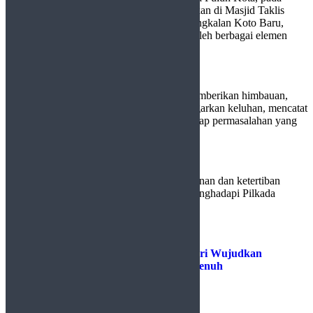
Jumat (27/09/2024). Kegiatan ini dilaksanakan di Masjid Taklis
Nagari Gunuang Malintang, Kecamatan Pangkalan Koto Baru,
Kabupaten Lima Puluh Kota, dan dihadiri oleh berbagai elemen
masyarakat.
Dalam kegiatan Jumat Curhat, Kapolres memberikan himbauan,
berdialog langsung dengan warga, mendengarkan keluhan, mencatat
aspirasi, serta mencari solusi bersama terhadap permasalahan yang
dihadapi masyarakat.
“Kegiatan ini penting untuk menjaga keamanan dan ketertiban
masyarakat (Kamtibmas), terlebih dalam menghadapi Pilkada
2024,” jelas AKBP Syaiful.
Baca Juga :
Kapolres 50 Kota : Mari Wujudkan
Demokrasi yang Sehat, Adil, dan Penuh
Kedamaian di Lima Puluh Kota