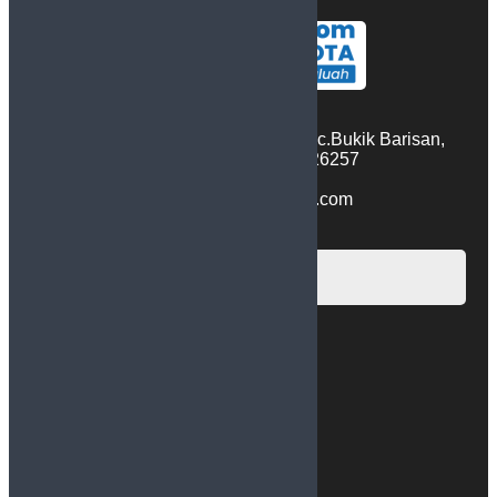
Nagari Baruah Gunuang, Kec.Bukik Barisan,
Kab 50 Kota, Sumatera Barat 26257
0858-3515-5158
sudutlimapuluhkota@gmail.com
Ikuti Kami
@sudutlimapuluhkota
@sudutlimapuluhkota
@sudutlimapuluhkota
@sudutlimapuluhkota