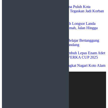
Ayendra Asmuti
mengenai
Bupati Lima Puluh Kota
Klarifikasi Video Viral Mirip Dirinya, Tegaskan Jadi Korban
Pemerasan
SILVIYA
mengenai
Galodo dan Tanah Longsor Landa
Nagari Baruah Gunuang, Puluhan Rumah, Jalan Hingga
Sawah Warga Terdampak
sudutgurun tikotok
mengenai
Opini: Belajar Bertanggung
Jawab: Mengubah Hidup dari Cara Pandang
Azzahra
mengenai
WaWaKo Payakumbuh Lepas Enam Atlet
Sepatu Roda ke Ajang Internasional VERKA CUP 2025
Chairul mustafa
mengenai
Sejarah Singkat Nagari Koto Alam