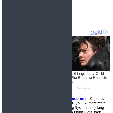
SHARES
59
VIEWS
Share on Facebook
Share on Twitter
Limapuluh Kota,
http://sudutlimapuluhkota.com
–
Kapolres
Lima Puluh Kota AKBP Syaiful Wachid, S.H., S.I.K. memimpin
kegiatan Jumat Curhat dalam rangka Cooling System menjelang
Pilkada 2024 di wilayah hukum Polres Lima Puluh Kota, pada