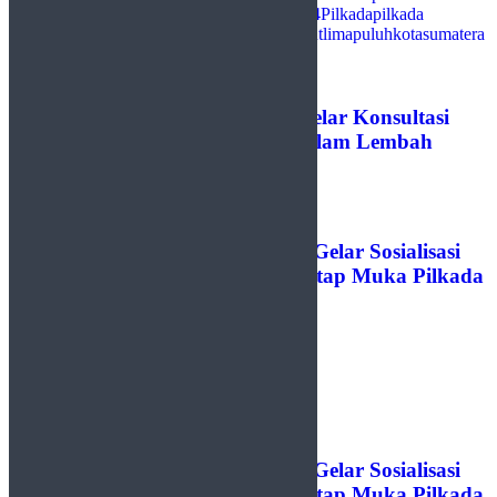
Daerah
Pemilihan Umum
Pemilu
Pemilu 2024
Pilkada
pilkada
2024
Polisi
Polres Lima Puluh Kota
Polri
sudutlimapuluhkota
sumatera
barat
Wali Nagari
Previous Post
Dinas PUPR Lima Puluh Kota Gelar Konsultasi
Publik RDTR Kawasan Wisata Alam Lembah
Harau
Next Post
Panwascam Payakumbuh Utara Gelar Sosialisasi
Pengawasan Pemilihan Secara Tatap Muka Pilkada
2024
Next Post
Panwascam Payakumbuh Utara Gelar Sosialisasi
Pengawasan Pemilihan Secara Tatap Muka Pilkada