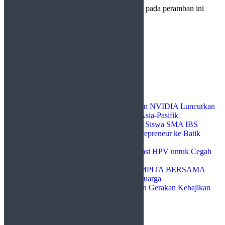
Simpan nama, email, dan situs web saya pada peramban ini
untuk komentar saya berikutnya.
Cari
Cari
Recent Posts
Indosat Gandeng Ooredoo, Nokia, dan NVIDIA Luncurkan
Zankore, Perkuat Infrastruktur AI di Asia-Pasifik
Dari Ruang Kelas ke Industri Kreatif, Siswa SMA IBS
Raudhatul Jannah Gelar EduTrip Entrepreneur ke Batik
Gambir
Pemko Payakumbuh Dukung Vaksinasi HPV untuk Cegah
Kanker Serviks
Pemko Payakumbuh Luncurkan GEMPITA BERSAMA
untuk Perkuat Ketahanan Pangan Keluarga
Pemko Payakumbuh Dorong Relawan Gerakan Kebajikan
Pancasila Perkuat Nilai Kebangsaan
Recent Comments