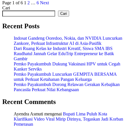
Page 1 of 6
1
2
…
6
Next
Cari
Cari
Recent Posts
Indosat Gandeng Ooredoo, Nokia, dan NVIDIA Luncurkan
Zankore, Perkuat Infrastruktur AI di Asia-Pasifik
Dari Ruang Kelas ke Industri Kreatif, Siswa SMA IBS
Raudhatul Jannah Gelar EduTrip Entrepreneur ke Batik
Gambir
Pemko Payakumbuh Dukung Vaksinasi HPV untuk Cegah
Kanker Serviks
Pemko Payakumbuh Luncurkan GEMPITA BERSAMA
untuk Perkuat Ketahanan Pangan Keluarga
Pemko Payakumbuh Dorong Relawan Gerakan Kebajikan
Pancasila Perkuat Nilai Kebangsaan
Recent Comments
Ayendra Asmuti
mengenai
Bupati Lima Puluh Kota
Klarifikasi Video Viral Mirip Dirinya, Tegaskan Jadi Korban
Pemerasan