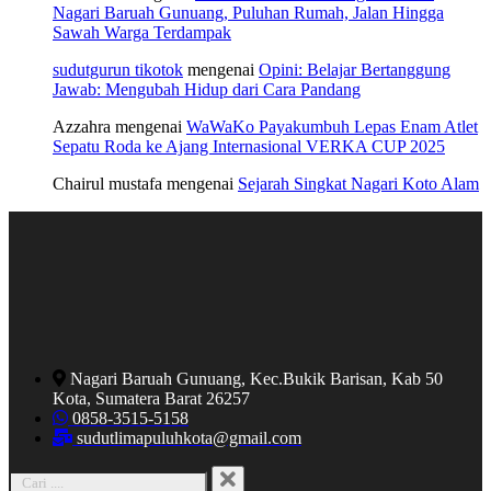
Nagari Baruah Gunuang, Puluhan Rumah, Jalan Hingga
Sawah Warga Terdampak
sudutgurun tikotok
mengenai
Opini: Belajar Bertanggung
Jawab: Mengubah Hidup dari Cara Pandang
Azzahra
mengenai
WaWaKo Payakumbuh Lepas Enam Atlet
Sepatu Roda ke Ajang Internasional VERKA CUP 2025
Chairul mustafa
mengenai
Sejarah Singkat Nagari Koto Alam
Nagari Baruah Gunuang, Kec.Bukik Barisan, Kab 50
Kota, Sumatera Barat 26257
0858-3515-5158
sudutlimapuluhkota@gmail.com