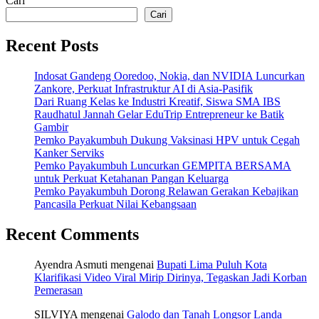
Cari
Cari
Recent Posts
Indosat Gandeng Ooredoo, Nokia, dan NVIDIA Luncurkan
Zankore, Perkuat Infrastruktur AI di Asia-Pasifik
Dari Ruang Kelas ke Industri Kreatif, Siswa SMA IBS
Raudhatul Jannah Gelar EduTrip Entrepreneur ke Batik
Gambir
Pemko Payakumbuh Dukung Vaksinasi HPV untuk Cegah
Kanker Serviks
Pemko Payakumbuh Luncurkan GEMPITA BERSAMA
untuk Perkuat Ketahanan Pangan Keluarga
Pemko Payakumbuh Dorong Relawan Gerakan Kebajikan
Pancasila Perkuat Nilai Kebangsaan
Recent Comments
Ayendra Asmuti
mengenai
Bupati Lima Puluh Kota
Klarifikasi Video Viral Mirip Dirinya, Tegaskan Jadi Korban
Pemerasan
SILVIYA
mengenai
Galodo dan Tanah Longsor Landa