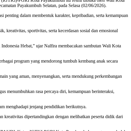
 (IGTKI)-PGRI Kota Payakumbuh itu resmi dibuka oleh Wali Kota
camatan Payakumbuh Selatan, pada Selasa (02/06/2026).
si penting dalam membentuk karakter, kepribadian, serta kemampuan
eativitas, sportivitas, serta kecerdasan sosial dan emosional
 Indonesia Hebat,” ujar Nalfira membacakan sambutan Wali Kota
erbagai program yang mendorong tumbuh kembang anak secara
bermain yang aman, menyenangkan, serta mendukung perkembangan
ligus menumbuhkan rasa percaya diri, kemampuan berinteraksi,
alam menghadapi jenjang pendidikan berikutnya.
reativitas dipertandingkan dengan melibatkan peserta didik dari