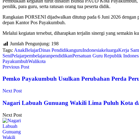
Pembukaan kegiatan turut dihadiri Bunda PAUD Kota Payakumbu
penilik, para guru, serta ratusan orang tua peserta didik.
Rangkaian PORSENI dijadwalkan ditutup pada 6 Juni 2026 dengan p
depan Kantor Pos Payakumbuh.
Melalui kegiatan tersebut, diharapkan terjalin sinergi yang semaki
Jumlah Pengunjung:
198
Tags:
Anak
Belajar
Dinas Pendidikan
guru
Indonesia
keluarga
Kerja Sam
Seni
Pelajar
pembelajaran
pendidikan
Persatuan Guru Republik Indones
Payakumbuh
Walikota
Previous Post
Pemko Payakumbuh Usulkan Perubahan Perda Perum
Next Post
Nagari Labuah Gunuang Wakili Lima Puluh Kota d
Next Post