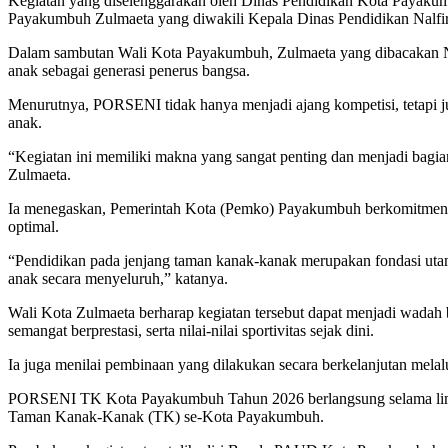
Kegiatan yang diselenggarakan oleh Dinas Pendidikan Kota Payak
Payakumbuh Zulmaeta yang diwakili Kepala Dinas Pendidikan Nalfi
Dalam sambutan Wali Kota Payakumbuh, Zulmaeta yang dibacakan Nal
anak sebagai generasi penerus bangsa.
Menurutnya, PORSENI tidak hanya menjadi ajang kompetisi, tetapi ju
anak.
“Kegiatan ini memiliki makna yang sangat penting dan menjadi bag
Zulmaeta.
Ia menegaskan, Pemerintah Kota (Pemko) Payakumbuh berkomitmen
optimal.
“Pendidikan pada jenjang taman kanak-kanak merupakan fondasi ut
anak secara menyeluruh,” katanya.
Wali Kota Zulmaeta berharap kegiatan tersebut dapat menjadi wadah 
semangat berprestasi, serta nilai-nilai sportivitas sejak dini.
Ia juga menilai pembinaan yang dilakukan secara berkelanjutan melal
PORSENI TK Kota Payakumbuh Tahun 2026 berlangsung selama lima har
Taman Kanak-Kanak (TK) se-Kota Payakumbuh.