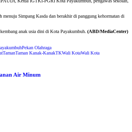
IMPAUDI, Ketua IGTKI-PGRI Kota Payakumbuh, pengawas sekolah,
h menuju Simpang Kasda dan berakhir di panggung kehormatan di
uh kembang anak usia dini di Kota Payakumbuh.
(ABD/MediaCenter)
payakumbuh
Pekan Olahraga
at
Taman
Taman Kanak-Kanak
TK
Wali Kota
Wali Kota
yanan Air Minum