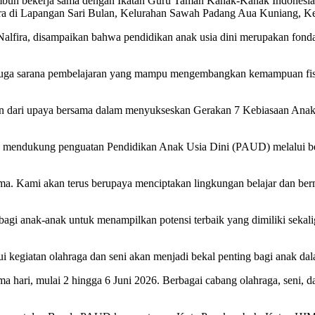
umbuh bekerja sama dengan Ikatan Guru Taman Kanak-Kanak Indonesia
ra di Lapangan Sari Bulan, Kelurahan Sawah Padang Aua Kuniang, Ke
fira, disampaikan bahwa pendidikan anak usia dini merupakan fonda
ga sarana pembelajaran yang mampu mengembangkan kemampuan fisik, kr
ian dari upaya bersama dalam menyukseskan Gerakan 7 Kebiasaan Anak
 mendukung penguatan Pendidikan Anak Usia Dini (PAUD) melalui b
ama. Kami akan terus berupaya menciptakan lingkungan belajar dan 
bagi anak-anak untuk menampilkan potensi terbaik yang dimiliki seka
ui kegiatan olahraga dan seni akan menjadi bekal penting bagi anak d
i, mulai 2 hingga 6 Juni 2026. Berbagai cabang olahraga, seni, dan k