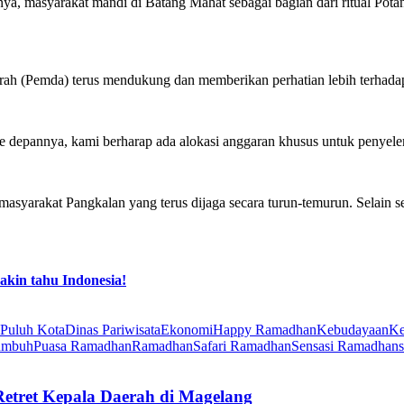
nya, masyarakat mandi di Batang Mahat sebagai bagian dari ritual Pota
h (Pemda) terus mendukung dan memberikan perhatian lebih terhadap t
epannya, kami berharap ada alokasi anggaran khusus untuk penyelengga
yarakat Pangkalan yang terus dijaga secara turun-temurun. Selain seba
akin tahu Indonesia!
 Puluh Kota
Dinas Pariwisata
Ekonomi
Happy Ramadhan
Kebudayaan
Ke
umbuh
Puasa Ramadhan
Ramadhan
Safari Ramadhan
Sensasi Ramadhan
etret Kepala Daerah di Magelang