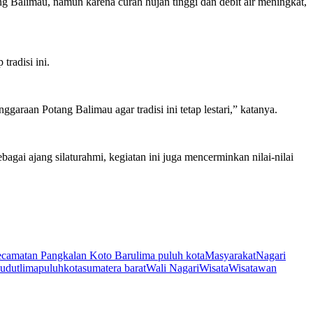
ng Balimau, namun karena curah hujan tinggi dan debit air meningkat,
radisi ini.
raan Potang Balimau agar tradisi ini tetap lestari,” katanya.
gai ajang silaturahmi, kegiatan ini juga mencerminkan nilai-nilai
camatan Pangkalan Koto Baru
lima puluh kota
Masyarakat
Nagari
sudutlimapuluhkota
sumatera barat
Wali Nagari
Wisata
Wisatawan