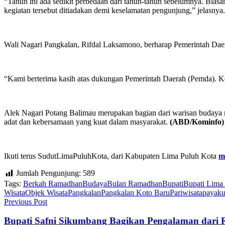
“Tahun ini ada sedikit perbedaan dari tahun-tahun sebelumnya. Biasa
kegiatan tersebut ditiadakan demi keselamatan pengunjung,” jelasnya.
Wali Nagari Pangkalan, Rifdal Laksamono, berharap Pemerintah Daera
“Kami berterima kasih atas dukungan Pemerintah Daerah (Pemda). Ke d
Alek Nagari Potang Balimau merupakan bagian dari warisan budaya mas
adat dan kebersamaan yang kuat dalam masyarakat.
(ABD/Kominfo)
Ikuti terus SudutLimaPuluhKota, dari Kabupaten Lima Puluh Kota
m
Jumlah Pengunjung:
589
Tags:
Berkah Ramadhan
Budaya
Bulan Ramadhan
Bupati
Bupati Lima
Wisata
Objek Wisata
Pangkalan
Pangkalan Koto Baru
Pariwisata
payak
Previous Post
Bupati Safni Sikumbang Bagikan Pengalaman dari R