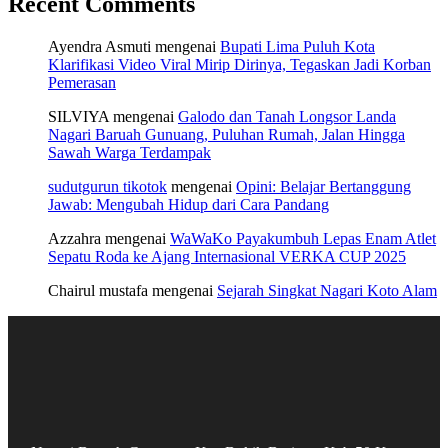
Recent Comments
Ayendra Asmuti
mengenai
Bupati Lima Puluh Kota
Klarifikasi Video Viral Mirip Dirinya, Tegaskan Jadi Korban
Pemerasan
SILVIYA
mengenai
Galodo dan Tanah Longsor Landa
Nagari Baruah Gunuang, Puluhan Rumah, Jalan Hingga
Sawah Warga Terdampak
sudutgurun tikotok
mengenai
Opini: Belajar Bertanggung
Jawab: Mengubah Hidup dari Cara Pandang
Azzahra
mengenai
WaWaKo Payakumbuh Lepas Enam Atlet
Sepatu Roda ke Ajang Internasional VERKA CUP 2025
Chairul mustafa
mengenai
Sejarah Singkat Nagari Koto Alam