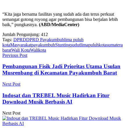
“Kita jaga bersama fasilitas yang sudah ada dan terus perkuat
semangat gotong royong agar pembangunan bisa berjalan lebih
baik,” pungkasnya.
(ABD/MediaCenter)
Jumlah Pengunjung:
412
Tags:
DPRD
DPRD Payakumbuh
lima puluh
kota
Masyarakat
payakumbuh
Stunting
sudutlimapuluhkota
sumatera
barat
Wali Kota
Walikota
Previous Post
Pembangunan Fisik Jadi Prioritas Utama Usulan
Musrenbang di Kecamatan Payakumbuh Barat
Next Post
Indosat dan TREBEL Music Hadirkan Fitur
Download Musik Berbasis AI
Next Post