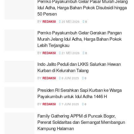
Pemko Payakumbuh Gelar Pasar Murah Jelang
Idul Adha, Harga Bahan Pokok Disubsidi hingga
50 Persen
BY
REDAKSI
25 MEI 2026
0
Pemko Payakumbuh Gelar Gerakan Pangan
Murah Jelang Idul Adha, Harga Bahan Pokok
Lebih Terjangkau
BY
REDAKSI
21 MEI 2026
0
Indo Jalito Peduli dan LKKS Salurkan Hewan
Kurban di Kelurahan Talang
BY
REDAKSI
8 JUNI 2025
0
Presiden RI Serahkan Sapi Kurban ke Warga
Payakumbuh untuk Idul Adha 1446 H
BY
REDAKSI
7 JUNI 2025
0
Family Gathering APPM di Puncak Bogor,
Pererat Solidaritas dan Semangat Membangun
Kampung Halaman