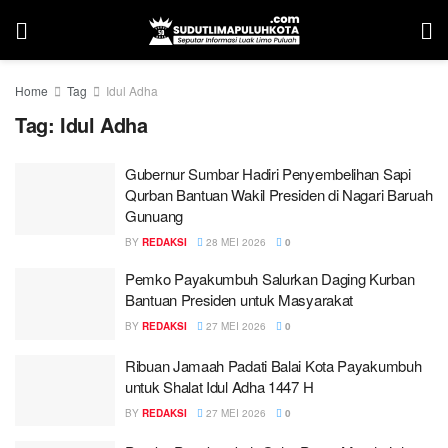
Home
Tag
Idul Adha
Tag:
Idul Adha
Gubernur Sumbar Hadiri Penyembelihan Sapi
Qurban Bantuan Wakil Presiden di Nagari Baruah
Gunuang
BY
REDAKSI
28 MEI 2026
0
Pemko Payakumbuh Salurkan Daging Kurban
Bantuan Presiden untuk Masyarakat
BY
REDAKSI
27 MEI 2026
0
Ribuan Jamaah Padati Balai Kota Payakumbuh
untuk Shalat Idul Adha 1447 H
BY
REDAKSI
27 MEI 2026
0