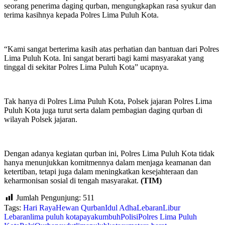
seorang penerima daging qurban, mengungkapkan rasa syukur dan
terima kasihnya kepada Polres Lima Puluh Kota.
“Kami sangat berterima kasih atas perhatian dan bantuan dari Polres
Lima Puluh Kota. Ini sangat berarti bagi kami masyarakat yang
tinggal di sekitar Polres Lima Puluh Kota” ucapnya.
Tak hanya di Polres Lima Puluh Kota, Polsek jajaran Polres Lima
Puluh Kota juga turut serta dalam pembagian daging qurban di
wilayah Polsek jajaran.
Dengan adanya kegiatan qurban ini, Polres Lima Puluh Kota tidak
hanya menunjukkan komitmennya dalam menjaga keamanan dan
ketertiban, tetapi juga dalam meningkatkan kesejahteraan dan
keharmonisan sosial di tengah masyarakat.
(TIM)
Jumlah Pengunjung:
511
Tags:
Hari Raya
Hewan Qurban
Idul Adha
Lebaran
Libur
Lebaran
lima puluh kota
payakumbuh
Polisi
Polres Lima Puluh