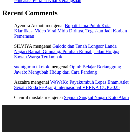
Pancasila Perkuat Nilai Kebangsaan
Recent Comments
Ayendra Asmuti
mengenai
Bupati Lima Puluh Kota
Klarifikasi Video Viral Mirip Dirinya, Tegaskan Jadi Korban
Pemerasan
SILVIYA
mengenai
Galodo dan Tanah Longsor Landa
Nagari Baruah Gunuang, Puluhan Rumah, Jalan Hingga
Sawah Warga Terdampak
sudutgurun tikotok
mengenai
Opini: Belajar Bertanggung
Jawab: Mengubah Hidup dari Cara Pandang
Azzahra
mengenai
WaWaKo Payakumbuh Lepas Enam Atlet
Sepatu Roda ke Ajang Internasional VERKA CUP 2025
Chairul mustafa
mengenai
Sejarah Singkat Nagari Koto Alam