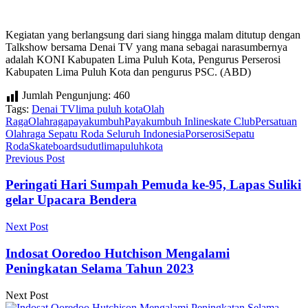
Kegiatan yang berlangsung dari siang hingga malam ditutup dengan
Talkshow bersama Denai TV yang mana sebagai narasumbernya
adalah KONI Kabupaten Lima Puluh Kota, Pengurus Perserosi
Kabupaten Lima Puluh Kota dan pengurus PSC. (ABD)
Jumlah Pengunjung:
460
Tags:
Denai TV
lima puluh kota
Olah
Raga
Olahraga
payakumbuh
Payakumbuh Inlineskate Club
Persatuan
Olahraga Sepatu Roda Seluruh Indonesia
Porserosi
Sepatu
Roda
Skateboard
sudutlimapuluhkota
Previous Post
Peringati Hari Sumpah Pemuda ke-95, Lapas Suliki
gelar Upacara Bendera
Next Post
Indosat Ooredoo Hutchison Mengalami
Peningkatan Selama Tahun 2023
Next Post