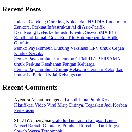
Recent Posts
Indosat Gandeng Ooredoo, Nokia, dan NVIDIA Luncurkan
Zankore, Perkuat Infrastruktur AI di Asia-Pasifik
Dari Ruang Kelas ke Industri Kreatif, Siswa SMA IBS
Raudhatul Jannah Gelar EduTrip Entrepreneur ke Batik
Gambir
Pemko Payakumbuh Dukung Vaksinasi HPV untuk Cegah
Kanker Serviks
Pemko Payakumbuh Luncurkan GEMPITA BERSAMA
untuk Perkuat Ketahanan Pangan Keluarga
Pemko Payakumbuh Dorong Relawan Gerakan Kebajikan
Pancasila Perkuat Nilai Kebangsaan
Recent Comments
Ayendra Asmuti
mengenai
Bupati Lima Puluh Kota
Klarifikasi Video Viral Mirip Dirinya, Tegaskan Jadi Korban
Pemerasan
SILVIYA
mengenai
Galodo dan Tanah Longsor Landa
Nagari Baruah Gunuang, Puluhan Rumah, Jalan Hingga
Sawah Warga Terdampak