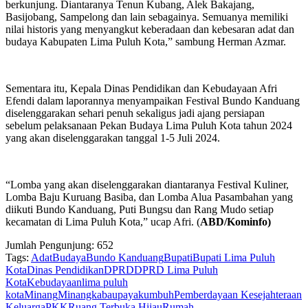
berkunjung. Diantaranya Tenun Kubang, Alek Bakajang,
Basijobang, Sampelong dan lain sebagainya. Semuanya memiliki
nilai historis yang menyangkut keberadaan dan kebesaran adat dan
budaya Kabupaten Lima Puluh Kota,” sambung Herman Azmar.
Sementara itu, Kepala Dinas Pendidikan dan Kebudayaan Afri
Efendi dalam laporannya menyampaikan Festival Bundo Kanduang
diselenggarakan sehari penuh sekaligus jadi ajang persiapan
sebelum pelaksanaan Pekan Budaya Lima Puluh Kota tahun 2024
yang akan diselenggarakan tanggal 1-5 Juli 2024.
“Lomba yang akan diselenggarakan diantaranya Festival Kuliner,
Lomba Baju Kuruang Basiba, dan Lomba Alua Pasambahan yang
diikuti Bundo Kanduang, Puti Bungsu dan Rang Mudo setiap
kecamatan di Lima Puluh Kota,” ucap Afri. (
ABD/Kominfo)
Jumlah Pengunjung:
652
Tags:
Adat
Budaya
Bundo Kanduang
Bupati
Bupati Lima Puluh
Kota
Dinas Pendidikan
DPRD
DPRD Lima Puluh
Kota
Kebudayaan
lima puluh
kota
Minang
Minangkabau
payakumbuh
Pemberdayaan Kesejahteraan
Keluarga
PKK
Ruang Terbuka Hijau
Rumah