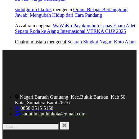
sudutgurun tikotok
mengenai
Opini: Belajar Bertanggung
Jawab: Mengubah Hidup dari Cara Pandang
Azzahra
mengenai
WaWaKo Payakumbuh Lepas Enam Atlet
Sepatu Roda ke Ajang Internasional VERKA CUP 2025
Chairul mustafa
mengenai
Sejarah Singkat Nagari Koto Alam
Nagari Baruah Gunuang, Kec.Bukik Barisan, Kab 50
Kota, Sumatera Barat 26257
0858-3515-5158
sudutlimapuluhkota@gmail.com