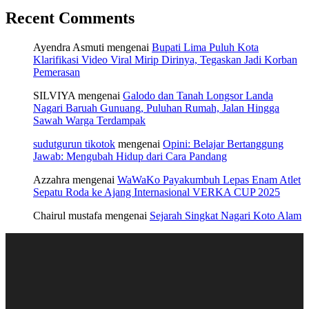
Recent Comments
Ayendra Asmuti
mengenai
Bupati Lima Puluh Kota
Klarifikasi Video Viral Mirip Dirinya, Tegaskan Jadi Korban
Pemerasan
SILVIYA
mengenai
Galodo dan Tanah Longsor Landa
Nagari Baruah Gunuang, Puluhan Rumah, Jalan Hingga
Sawah Warga Terdampak
sudutgurun tikotok
mengenai
Opini: Belajar Bertanggung
Jawab: Mengubah Hidup dari Cara Pandang
Azzahra
mengenai
WaWaKo Payakumbuh Lepas Enam Atlet
Sepatu Roda ke Ajang Internasional VERKA CUP 2025
Chairul mustafa
mengenai
Sejarah Singkat Nagari Koto Alam