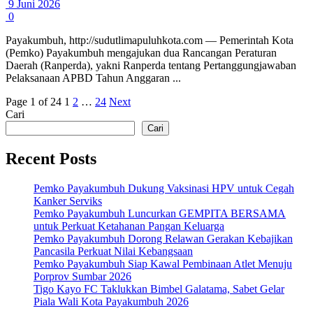
9 Juni 2026
0
Payakumbuh, http://sudutlimapuluhkota.com — Pemerintah Kota
(Pemko) Payakumbuh mengajukan dua Rancangan Peraturan
Daerah (Ranperda), yakni Ranperda tentang Pertanggungjawaban
Pelaksanaan APBD Tahun Anggaran ...
Page 1 of 24
1
2
…
24
Next
Cari
Cari
Recent Posts
Pemko Payakumbuh Dukung Vaksinasi HPV untuk Cegah
Kanker Serviks
Pemko Payakumbuh Luncurkan GEMPITA BERSAMA
untuk Perkuat Ketahanan Pangan Keluarga
Pemko Payakumbuh Dorong Relawan Gerakan Kebajikan
Pancasila Perkuat Nilai Kebangsaan
Pemko Payakumbuh Siap Kawal Pembinaan Atlet Menuju
Porprov Sumbar 2026
Tigo Kayo FC Taklukkan Bimbel Galatama, Sabet Gelar
Piala Wali Kota Payakumbuh 2026