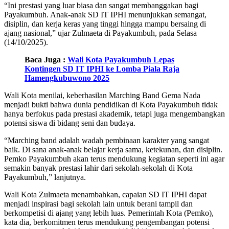
“Ini prestasi yang luar biasa dan sangat membanggakan bagi
Payakumbuh. Anak-anak SD IT IPHI menunjukkan semangat,
disiplin, dan kerja keras yang tinggi hingga mampu bersaing di
ajang nasional,” ujar Zulmaeta di Payakumbuh, pada Selasa
(14/10/2025).
Baca Juga :
Wali Kota Payakumbuh Lepas
Kontingen SD IT IPHI ke Lomba Piala Raja
Hamengkubuwono 2025
Wali Kota menilai, keberhasilan Marching Band Gema Nada
menjadi bukti bahwa dunia pendidikan di Kota Payakumbuh tidak
hanya berfokus pada prestasi akademik, tetapi juga mengembangkan
potensi siswa di bidang seni dan budaya.
“Marching band adalah wadah pembinaan karakter yang sangat
baik. Di sana anak-anak belajar kerja sama, ketekunan, dan disiplin.
Pemko Payakumbuh akan terus mendukung kegiatan seperti ini agar
semakin banyak prestasi lahir dari sekolah-sekolah di Kota
Payakumbuh,” lanjutnya.
Wali Kota Zulmaeta menambahkan, capaian SD IT IPHI dapat
menjadi inspirasi bagi sekolah lain untuk berani tampil dan
berkompetisi di ajang yang lebih luas. Pemerintah Kota (Pemko),
kata dia, berkomitmen terus mendukung pengembangan potensi