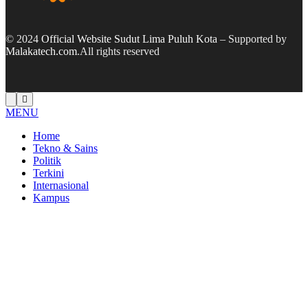
© 2024
Official Website Sudut Lima Puluh Kota
– Supported by
Malakatech.com
.All rights reserved
MENU
Home
Tekno & Sains
Politik
Terkini
Internasional
Kampus