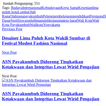
Jumlah Pengunjung:
551
Tags:
Budaya
Internasional
Kebudayaan
Kerja Sama
Kesenian
lima
puluh kota
Lomba
Olah
Raga
Olahraga
payakumbuh
Pelajar
pembelajaran
pendidikan
Prestasi
sd
S
Dasar
Seni
Siswa
sudutlimapuluhkota
sumatera barat
Wali Kota
Wali
Kota Payakumbuh
Walikota
Yogyakarta
Previous Post
Desainer Lima Puluh Kota Wakili Sumbar di
Festival Modest Fashion Nasional
Next Post
ASN Payakumbuh Didorong Tingkatkan
Ketakwaan dan Integritas Lewat Wirid Pengajian
Next Post
ASN Payakumbuh Didorong Tingkatkan
Ketakwaan dan Integritas Lewat Wirid Pengajian