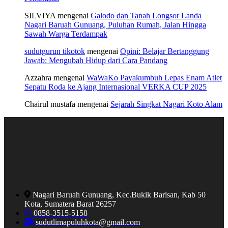
SILVIYA
mengenai
Galodo dan Tanah Longsor Landa
Nagari Baruah Gunuang, Puluhan Rumah, Jalan Hingga
Sawah Warga Terdampak
sudutgurun tikotok
mengenai
Opini: Belajar Bertanggung
Jawab: Mengubah Hidup dari Cara Pandang
Azzahra
mengenai
WaWaKo Payakumbuh Lepas Enam Atlet
Sepatu Roda ke Ajang Internasional VERKA CUP 2025
Chairul mustafa
mengenai
Sejarah Singkat Nagari Koto Alam
Nagari Baruah Gunuang, Kec.Bukik Barisan, Kab 50
Kota, Sumatera Barat 26257
0858-3515-5158
sudutlimapuluhkota@gmail.com