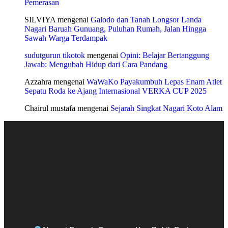
Pemerasan
SILVIYA
mengenai
Galodo dan Tanah Longsor Landa
Nagari Baruah Gunuang, Puluhan Rumah, Jalan Hingga
Sawah Warga Terdampak
sudutgurun tikotok
mengenai
Opini: Belajar Bertanggung
Jawab: Mengubah Hidup dari Cara Pandang
Azzahra
mengenai
WaWaKo Payakumbuh Lepas Enam Atlet
Sepatu Roda ke Ajang Internasional VERKA CUP 2025
Chairul mustafa
mengenai
Sejarah Singkat Nagari Koto Alam