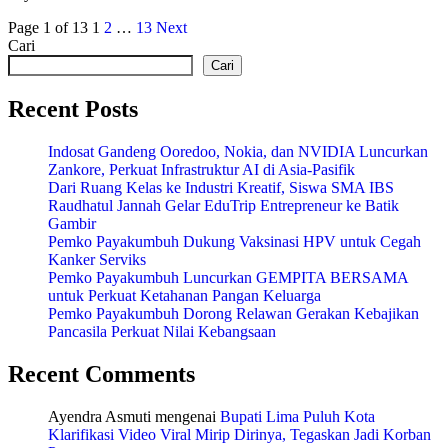
Page 1 of 13
1
2
…
13
Next
Cari
Cari
Recent Posts
Indosat Gandeng Ooredoo, Nokia, dan NVIDIA Luncurkan
Zankore, Perkuat Infrastruktur AI di Asia-Pasifik
Dari Ruang Kelas ke Industri Kreatif, Siswa SMA IBS
Raudhatul Jannah Gelar EduTrip Entrepreneur ke Batik
Gambir
Pemko Payakumbuh Dukung Vaksinasi HPV untuk Cegah
Kanker Serviks
Pemko Payakumbuh Luncurkan GEMPITA BERSAMA
untuk Perkuat Ketahanan Pangan Keluarga
Pemko Payakumbuh Dorong Relawan Gerakan Kebajikan
Pancasila Perkuat Nilai Kebangsaan
Recent Comments
Ayendra Asmuti
mengenai
Bupati Lima Puluh Kota
Klarifikasi Video Viral Mirip Dirinya, Tegaskan Jadi Korban