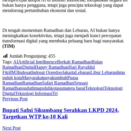
bukan hanya pengguna, tetapi juga pencipta teknologi yang dapat
mendorong pertumbuhan ekonomi dan sosial.
Di tengah momentum Ramadhan dan Lebaran, AI bukan hanya
meningkatkan konektivitas, tetapi juga menjadi kunci percepatan
transformasi digital yang membuka peluang baru bagi masyarakat.
(TIM)
Jumlah Pengunjung:
455
Tags:
AI
Artificial Intelligence
Berkah Ramadhan
Bulan
Ramadhan
Digital
Happy Ramadhan
Hari Raya
Idul
Fitri
IM3
Indosat
Indosat Ooredoo
Jakarta
Lebaran
Libur Lebaran
lima
puluh kota
Masyarakat
payakumbuh
Puasa
Ramadhan
Ramadhan
Safari Ramadhan
Sensasi
Ramadhan
sudutlimapuluhkota
sumatera barat
Teknologi
Teknologi
Digital
Teknologi Informasi
Tri
Previous Post
Bupati Safni Sikumbang Serahkan LKPD 2024,
Targetkan WTP ke-10 Kali
Next Post