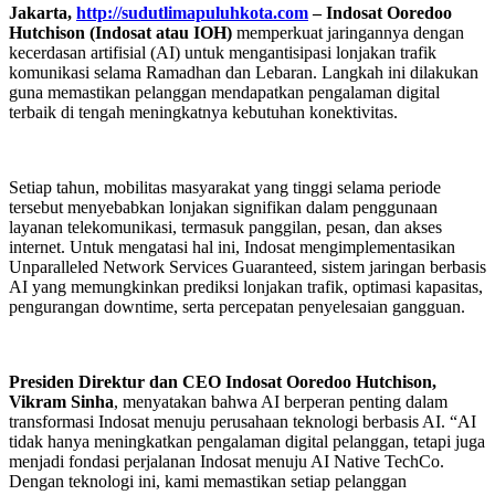
Jakarta,
http://sudutlimapuluhkota.com
–
Indosat Ooredoo
Hutchison (Indosat atau IOH)
memperkuat jaringannya dengan
kecerdasan artifisial (AI) untuk mengantisipasi lonjakan trafik
komunikasi selama Ramadhan dan Lebaran. Langkah ini dilakukan
guna memastikan pelanggan mendapatkan pengalaman digital
terbaik di tengah meningkatnya kebutuhan konektivitas.
Setiap tahun, mobilitas masyarakat yang tinggi selama periode
tersebut menyebabkan lonjakan signifikan dalam penggunaan
layanan telekomunikasi, termasuk panggilan, pesan, dan akses
internet. Untuk mengatasi hal ini, Indosat mengimplementasikan
Unparalleled Network Services Guaranteed, sistem jaringan berbasis
AI yang memungkinkan prediksi lonjakan trafik, optimasi kapasitas,
pengurangan downtime, serta percepatan penyelesaian gangguan.
Presiden Direktur dan CEO Indosat Ooredoo Hutchison,
Vikram Sinha
, menyatakan bahwa AI berperan penting dalam
transformasi Indosat menuju perusahaan teknologi berbasis AI. “AI
tidak hanya meningkatkan pengalaman digital pelanggan, tetapi juga
menjadi fondasi perjalanan Indosat menuju AI Native TechCo.
Dengan teknologi ini, kami memastikan setiap pelanggan