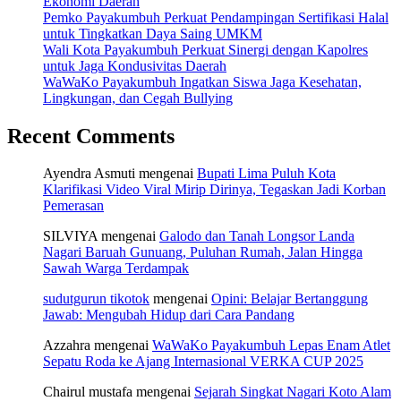
Ekonomi Daerah
Pemko Payakumbuh Perkuat Pendampingan Sertifikasi Halal
untuk Tingkatkan Daya Saing UMKM
Wali Kota Payakumbuh Perkuat Sinergi dengan Kapolres
untuk Jaga Kondusivitas Daerah
WaWaKo Payakumbuh Ingatkan Siswa Jaga Kesehatan,
Lingkungan, dan Cegah Bullying
Recent Comments
Ayendra Asmuti
mengenai
Bupati Lima Puluh Kota
Klarifikasi Video Viral Mirip Dirinya, Tegaskan Jadi Korban
Pemerasan
SILVIYA
mengenai
Galodo dan Tanah Longsor Landa
Nagari Baruah Gunuang, Puluhan Rumah, Jalan Hingga
Sawah Warga Terdampak
sudutgurun tikotok
mengenai
Opini: Belajar Bertanggung
Jawab: Mengubah Hidup dari Cara Pandang
Azzahra
mengenai
WaWaKo Payakumbuh Lepas Enam Atlet
Sepatu Roda ke Ajang Internasional VERKA CUP 2025
Chairul mustafa
mengenai
Sejarah Singkat Nagari Koto Alam