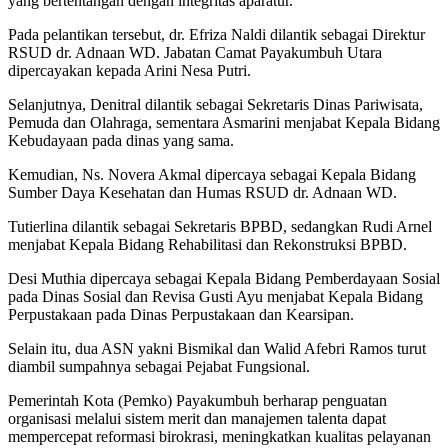
yang bertentangan dengan integritas aparatur.
Pada pelantikan tersebut, dr. Efriza Naldi dilantik sebagai Direktur
RSUD dr. Adnaan WD. Jabatan Camat Payakumbuh Utara
dipercayakan kepada Arini Nesa Putri.
Selanjutnya, Denitral dilantik sebagai Sekretaris Dinas Pariwisata,
Pemuda dan Olahraga, sementara Asmarini menjabat Kepala Bidang
Kebudayaan pada dinas yang sama.
Kemudian, Ns. Novera Akmal dipercaya sebagai Kepala Bidang
Sumber Daya Kesehatan dan Humas RSUD dr. Adnaan WD.
Tutierlina dilantik sebagai Sekretaris BPBD, sedangkan Rudi Arnel
menjabat Kepala Bidang Rehabilitasi dan Rekonstruksi BPBD.
Desi Muthia dipercaya sebagai Kepala Bidang Pemberdayaan Sosial
pada Dinas Sosial dan Revisa Gusti Ayu menjabat Kepala Bidang
Perpustakaan pada Dinas Perpustakaan dan Kearsipan.
Selain itu, dua ASN yakni Bismikal dan Walid Afebri Ramos turut
diambil sumpahnya sebagai Pejabat Fungsional.
Pemerintah Kota (Pemko) Payakumbuh berharap penguatan
organisasi melalui sistem merit dan manajemen talenta dapat
mempercepat reformasi birokrasi, meningkatkan kualitas pelayanan