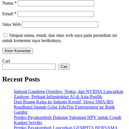
Nama
*
Email
*
Situs Web
Simpan nama, email, dan situs web saya pada peramban ini
untuk komentar saya berikutnya.
Cari
Cari
Recent Posts
Indosat Gandeng Ooredoo, Nokia, dan NVIDIA Luncurkan
Zankore, Perkuat Infrastruktur AI di Asia-Pasifik
Dari Ruang Kelas ke Industri Kreatif, Siswa SMA IBS
Raudhatul Jannah Gelar EduTrip Entrepreneur ke Batik
Gambir
Pemko Payakumbuh Dukung Vaksinasi HPV untuk Cegah
Kanker Serviks
Pemko Payakumbuh Luncurkan GEMPITA BERSAMA