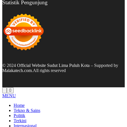
Statistik Pengunjung
© 2024
Official Website Sudut Lima Puluh Kota
– Supported by
Malakatech.com
.All rights reserved
MENU
Home
Tekno & Sains
Politik
Terkini
Internasional