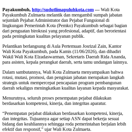
Payakumbuh,
http://sudutlimapuluhkota.com
—
Wali Kota
Payakumbuh Zulmaeta melantik dan mengambil sumpah jabatan
sejumlah Pejabat Administrator dan Pejabat Fungsional di
lingkungan Pemerintah Kota (Pemko) Payakumbuh sebagai bagian
dari penguatan birokrasi yang profesional, adaptif, dan berorientasi
pada peningkatan kualitas pelayanan publik.
Pelantikan berlangsung di Aula Pertemuan Josrizal Zain, Kantor
Wali Kota Payakumbuh, pada Kamis (11/06/2026), dan dihadiri
Wakil Wali Kota Elzadaswarman, Sekretaris Daerah Rida Ananda,
para asisten, kepala perangkat daerah, serta tamu undangan lainnya.
Dalam sambutannya, Wali Kota Zulmaeta menyampaikan bahwa
rotasi, mutasi, promosi, dan pengisian jabatan merupakan langkah
strategis untuk mempercepat pencapaian program pembangunan
daerah sekaligus meningkatkan kualitas layanan kepada masyarakat.
Menurutnya, seluruh proses penempatan pejabat dilakukan
berdasarkan kompetensi, kinerja, dan integritas aparatur.
“Penempatan pejabat dilakukan berdasarkan kompetensi, kinerja,
dan integritas. Tujuannya agar setiap ASN dapat bekerja sesuai
bidang dan keahliannya sehingga roda pemerintahan berjalan lebih
efektif dan responsif,” ujar Wali Kota Zulmaeta.