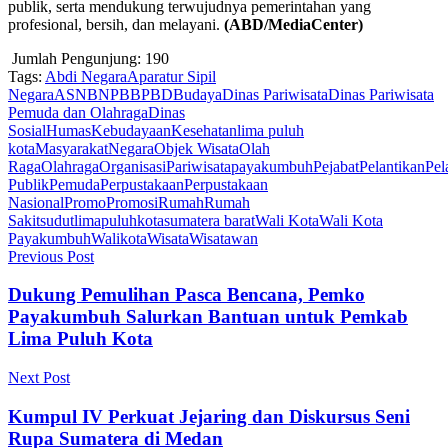
publik, serta mendukung terwujudnya pemerintahan yang
profesional, bersih, dan melayani.
(ABD/MediaCenter)
Jumlah Pengunjung:
190
Tags:
Abdi Negara
Aparatur Sipil
Negara
ASN
BNPB
BPBD
Budaya
Dinas Pariwisata
Dinas Pariwisata
Pemuda dan Olahraga
Dinas
Sosial
Humas
Kebudayaan
Kesehatan
lima puluh
kota
Masyarakat
Negara
Objek Wisata
Olah
Raga
Olahraga
Organisasi
Pariwisata
payakumbuh
Pejabat
Pelantikan
Pel
Publik
Pemuda
Perpustakaan
Perpustakaan
Nasional
Promo
Promosi
Rumah
Rumah
Sakit
sudutlimapuluhkota
sumatera barat
Wali Kota
Wali Kota
Payakumbuh
Walikota
Wisata
Wisatawan
Previous Post
Dukung Pemulihan Pasca Bencana, Pemko
Payakumbuh Salurkan Bantuan untuk Pemkab
Lima Puluh Kota
Next Post
Kumpul IV Perkuat Jejaring dan Diskursus Seni
Rupa Sumatera di Medan