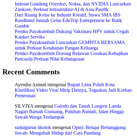
Indosat Gandeng Ooredoo, Nokia, dan NVIDIA Luncurkan
Zankore, Perkuat Infrastruktur AI di Asia-Pasifik
Dari Ruang Kelas ke Industri Kreatif, Siswa SMA IBS
Raudhatul Jannah Gelar EduTrip Entrepreneur ke Batik
Gambir
Pemko Payakumbuh Dukung Vaksinasi HPV untuk Cegah
Kanker Serviks
Pemko Payakumbuh Luncurkan GEMPITA BERSAMA
untuk Perkuat Ketahanan Pangan Keluarga
Pemko Payakumbuh Dorong Relawan Gerakan Kebajikan
Pancasila Perkuat Nilai Kebangsaan
Recent Comments
Ayendra Asmuti
mengenai
Bupati Lima Puluh Kota
Klarifikasi Video Viral Mirip Dirinya, Tegaskan Jadi Korban
Pemerasan
SILVIYA
mengenai
Galodo dan Tanah Longsor Landa
Nagari Baruah Gunuang, Puluhan Rumah, Jalan Hingga
Sawah Warga Terdampak
sudutgurun tikotok
mengenai
Opini: Belajar Bertanggung
Jawab: Mengubah Hidup dari Cara Pandang