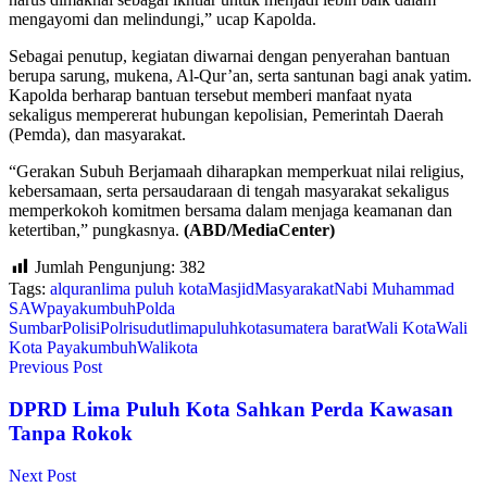
mengayomi dan melindungi,” ucap Kapolda.
Sebagai penutup, kegiatan diwarnai dengan penyerahan bantuan
berupa sarung, mukena, Al-Qur’an, serta santunan bagi anak yatim.
Kapolda berharap bantuan tersebut memberi manfaat nyata
sekaligus mempererat hubungan kepolisian, Pemerintah Daerah
(Pemda), dan masyarakat.
“Gerakan Subuh Berjamaah diharapkan memperkuat nilai religius,
kebersamaan, serta persaudaraan di tengah masyarakat sekaligus
memperkokoh komitmen bersama dalam menjaga keamanan dan
ketertiban,” pungkasnya.
(ABD/MediaCenter)
Jumlah Pengunjung:
382
Tags:
alquran
lima puluh kota
Masjid
Masyarakat
Nabi Muhammad
SAW
payakumbuh
Polda
Sumbar
Polisi
Polri
sudutlimapuluhkota
sumatera barat
Wali Kota
Wali
Kota Payakumbuh
Walikota
Previous Post
DPRD Lima Puluh Kota Sahkan Perda Kawasan
Tanpa Rokok
Next Post