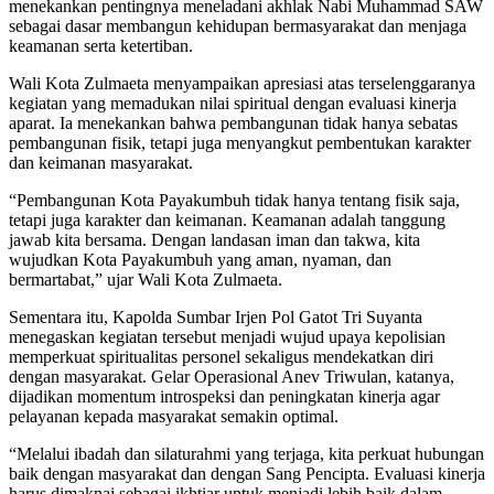
menekankan pentingnya meneladani akhlak Nabi Muhammad SAW
sebagai dasar membangun kehidupan bermasyarakat dan menjaga
keamanan serta ketertiban.
Wali Kota Zulmaeta menyampaikan apresiasi atas terselenggaranya
kegiatan yang memadukan nilai spiritual dengan evaluasi kinerja
aparat. Ia menekankan bahwa pembangunan tidak hanya sebatas
pembangunan fisik, tetapi juga menyangkut pembentukan karakter
dan keimanan masyarakat.
“Pembangunan Kota Payakumbuh tidak hanya tentang fisik saja,
tetapi juga karakter dan keimanan. Keamanan adalah tanggung
jawab kita bersama. Dengan landasan iman dan takwa, kita
wujudkan Kota Payakumbuh yang aman, nyaman, dan
bermartabat,” ujar Wali Kota Zulmaeta.
Sementara itu, Kapolda Sumbar Irjen Pol Gatot Tri Suyanta
menegaskan kegiatan tersebut menjadi wujud upaya kepolisian
memperkuat spiritualitas personel sekaligus mendekatkan diri
dengan masyarakat. Gelar Operasional Anev Triwulan, katanya,
dijadikan momentum introspeksi dan peningkatan kinerja agar
pelayanan kepada masyarakat semakin optimal.
“Melalui ibadah dan silaturahmi yang terjaga, kita perkuat hubungan
baik dengan masyarakat dan dengan Sang Pencipta. Evaluasi kinerja
harus dimaknai sebagai ikhtiar untuk menjadi lebih baik dalam