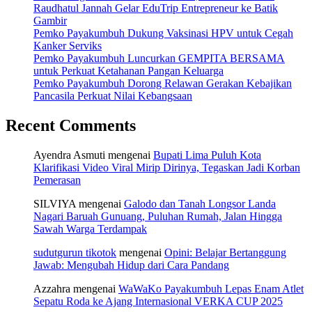
Raudhatul Jannah Gelar EduTrip Entrepreneur ke Batik
Gambir
Pemko Payakumbuh Dukung Vaksinasi HPV untuk Cegah
Kanker Serviks
Pemko Payakumbuh Luncurkan GEMPITA BERSAMA
untuk Perkuat Ketahanan Pangan Keluarga
Pemko Payakumbuh Dorong Relawan Gerakan Kebajikan
Pancasila Perkuat Nilai Kebangsaan
Recent Comments
Ayendra Asmuti
mengenai
Bupati Lima Puluh Kota
Klarifikasi Video Viral Mirip Dirinya, Tegaskan Jadi Korban
Pemerasan
SILVIYA
mengenai
Galodo dan Tanah Longsor Landa
Nagari Baruah Gunuang, Puluhan Rumah, Jalan Hingga
Sawah Warga Terdampak
sudutgurun tikotok
mengenai
Opini: Belajar Bertanggung
Jawab: Mengubah Hidup dari Cara Pandang
Azzahra
mengenai
WaWaKo Payakumbuh Lepas Enam Atlet
Sepatu Roda ke Ajang Internasional VERKA CUP 2025