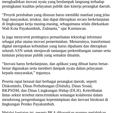
menghadirkan inovasi nyata yang berdampak langsung terhadap
peningkatan kualitas pelayanan publik dan kinerja perangkat daerah.
“Proyek perubahan yang disusun harus memiliki manfaat yang jelas
bagi masyarakat, terukur, dan dapat diterapkan secara berkelanjutan
di lingkungan kerja masing-masing, sebagaimana selalu ditekankan
Wali Kota Payakumbuh, Zulmaeta,” ujar Kurniawan.
Ia juga menyoroti pentingnya pemanfaatan teknologi informasi
sebagai pilar utama inovasi pemerintahan. Menurutnya, transformasi
digital merupakan kebutuhan yang harus dipahami dan diterapkan
seluruh ASN untuk menjawab tantangan perkembangan zaman serta
tuntutan pelayanan publik yang semakin dinamis.
“Inovasi harus berkelanjutan, dan aplikasi yang dibuat harus benar-
benar digunakan serta memberi dampak nyata dalam pelayanan
kepada masyarakat,” tegasnya.
Peserta rapat berasal dari berbagai perangkat daerah, seperti
Diskominfo, Dinas Perhubungan (Dishub), Dinas Sosial,
BKPSDM, dan Dinas Lingkungan Hidup (DLH). Keterlibatan
lintas sektor tersebut mencerminkan semangat kolaborasi dalam
mendorong pengembangan kepemimpinan dan inovasi birokrasi di
lingkungan Pemko Payakumbuh.
Melalui kegiatan ini, peserta PKA diharapkan mampu melahirkan