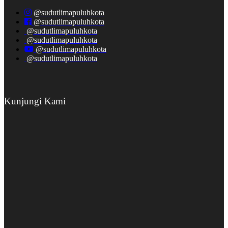
@sudutlimapuluhkota
@sudutlimapuluhkota
@sudutlimapuluhkota
@sudutlimapuluhkota
@sudutlimapuluhkota
@sudutlimapuluhkota
Kunjungi Kami