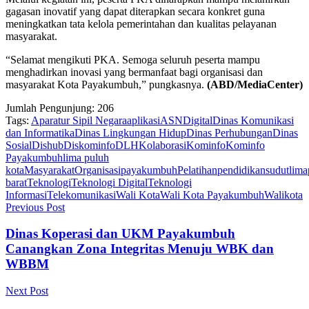
gagasan inovatif yang dapat diterapkan secara konkret guna
meningkatkan tata kelola pemerintahan dan kualitas pelayanan
masyarakat.
“Selamat mengikuti PKA. Semoga seluruh peserta mampu
menghadirkan inovasi yang bermanfaat bagi organisasi dan
masyarakat Kota Payakumbuh,” pungkasnya.
(ABD/MediaCenter)
Jumlah Pengunjung:
206
Tags:
Aparatur Sipil Negara
aplikasi
ASN
Digital
Dinas Komunikasi
dan Informatika
Dinas Lingkungan Hidup
Dinas Perhubungan
Dinas
Sosial
Dishub
Diskominfo
DLH
Kolaborasi
Kominfo
Kominfo
Payakumbuh
lima puluh
kota
Masyarakat
Organisasi
payakumbuh
Pelatihan
pendidikan
sudutlima
barat
Teknologi
Teknologi Digital
Teknologi
Informasi
Telekomunikasi
Wali Kota
Wali Kota Payakumbuh
Walikota
Previous Post
Dinas Koperasi dan UKM Payakumbuh
Canangkan Zona Integritas Menuju WBK dan
WBBM
Next Post