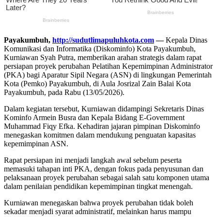
Payakumbuh,
http://sudutlimapuluhkota.com
—
Kepala Dinas
Komunikasi dan Informatika (Diskominfo) Kota Payakumbuh,
Kurniawan Syah Putra, memberikan arahan strategis dalam rapat
persiapan proyek perubahan Pelatihan Kepemimpinan Administrator
(PKA) bagi Aparatur Sipil Negara (ASN) di lingkungan Pemerintah
Kota (Pemko) Payakumbuh, di Aula Josrizal Zain Balai Kota
Payakumbuh, pada Rabu (13/05/2026).
Dalam kegiatan tersebut, Kurniawan didampingi Sekretaris Dinas
Kominfo Armein Busra dan Kepala Bidang E-Government
Muhammad Fiqy Efka. Kehadiran jajaran pimpinan Diskominfo
menegaskan komitmen dalam mendukung penguatan kapasitas
kepemimpinan ASN.
Rapat persiapan ini menjadi langkah awal sebelum peserta
memasuki tahapan inti PKA, dengan fokus pada penyusunan dan
pelaksanaan proyek perubahan sebagai salah satu komponen utama
dalam penilaian pendidikan kepemimpinan tingkat menengah.
Kurniawan menegaskan bahwa proyek perubahan tidak boleh
sekadar menjadi syarat administratif, melainkan harus mampu