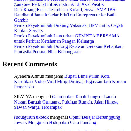
Zankore, Perkuat Infrastruktur AI di Asia-Pasifik
Dari Ruang Kelas ke Industri Kreatif, Siswa SMA IBS
Raudhatul Jannah Gelar EduTrip Entrepreneur ke Batik
Gambir
Pemko Payakumbuh Dukung Vaksinasi HPV untuk Cegah
Kanker Serviks
Pemko Payakumbuh Luncurkan GEMPITA BERSAMA
untuk Perkuat Ketahanan Pangan Keluarga
Pemko Payakumbuh Dorong Relawan Gerakan Kebajikan
Pancasila Perkuat Nilai Kebangsaan
Recent Comments
Ayendra Asmuti
mengenai
Bupati Lima Puluh Kota
Klarifikasi Video Viral Mirip Dirinya, Tegaskan Jadi Korban
Pemerasan
SILVIYA
mengenai
Galodo dan Tanah Longsor Landa
Nagari Baruah Gunuang, Puluhan Rumah, Jalan Hingga
Sawah Warga Terdampak
sudutgurun tikotok
mengenai
Opini: Belajar Bertanggung
Jawab: Mengubah Hidup dari Cara Pandang