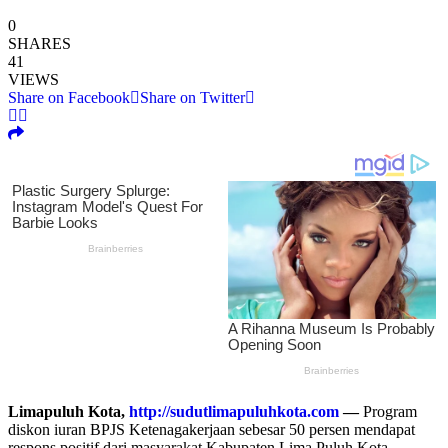
0
SHARES
41
VIEWS
Share on Facebook
Share on Twitter
Limapuluh Kota,
http://sudutlimapuluhkota.com
—
Program
diskon iuran BPJS Ketenagakerjaan sebesar 50 persen mendapat
respons positif dari masyarakat Kabupaten Lima Puluh Kota.