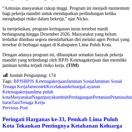
“Antusias masyarakat cukup tinggi. Program ini menjadi momentum
bagi pekerja mandiri untuk mendapatkan perlindungan ketika
menghadapi risiko dalam bekerja,” ujar Nicko.
Ia menjelaskan, program keringanan iuran tersebut masih
berlangsung hingga Desember 2026. Masyarakat yang belum
terdaftar diimbau segera mendaftarkan diri melalui agen Perisai yang
tersebar di berbagai nagari di Kabupaten Lima Puluh Kota.
Dengan adanya program ini, diharapkan semakin banyak pekerja
mandiri yang terlindungi oleh BPJS Ketenagakerjaan dan memiliki
jaminan ketika terjadi risiko kerja.
(TIM)
Jumlah Pengunjung:
174
Tags:
BPJS
BPJS Ketenagakerjaan
Jaminan Sosial
Jaminan Sosial
Tenaga Kerja
Jamsostek
Kecelakaan
keluarga
Layanan
Ketenagakerjaan
lima puluh
kota
Masyarakat
Nagari
payakumbuh
Perdagangan
Pertanian
Petani
sudut
barat
Tani
Tenaga Kerja
Previous Post
Peringati Harganas ke-33, Pemkab Lima Puluh
Kota Tekankan Pentingnya Ketahanan Keluarga