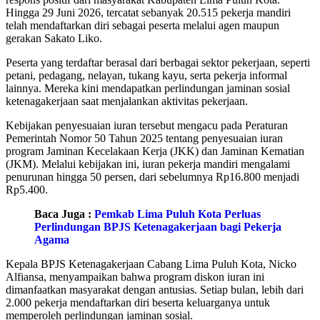
Hingga 29 Juni 2026, tercatat sebanyak 20.515 pekerja mandiri
telah mendaftarkan diri sebagai peserta melalui agen maupun
gerakan Sakato Liko.
Peserta yang terdaftar berasal dari berbagai sektor pekerjaan, seperti
petani, pedagang, nelayan, tukang kayu, serta pekerja informal
lainnya. Mereka kini mendapatkan perlindungan jaminan sosial
ketenagakerjaan saat menjalankan aktivitas pekerjaan.
Kebijakan penyesuaian iuran tersebut mengacu pada Peraturan
Pemerintah Nomor 50 Tahun 2025 tentang penyesuaian iuran
program Jaminan Kecelakaan Kerja (JKK) dan Jaminan Kematian
(JKM). Melalui kebijakan ini, iuran pekerja mandiri mengalami
penurunan hingga 50 persen, dari sebelumnya Rp16.800 menjadi
Rp5.400.
Baca Juga :
Pemkab Lima Puluh Kota Perluas
Perlindungan BPJS Ketenagakerjaan bagi Pekerja
Agama
Kepala BPJS Ketenagakerjaan Cabang Lima Puluh Kota, Nicko
Alfiansa, menyampaikan bahwa program diskon iuran ini
dimanfaatkan masyarakat dengan antusias. Setiap bulan, lebih dari
2.000 pekerja mendaftarkan diri beserta keluarganya untuk
memperoleh perlindungan jaminan sosial.