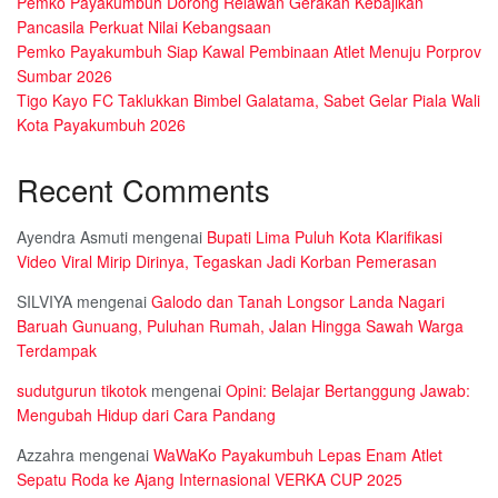
Pemko Payakumbuh Dorong Relawan Gerakan Kebajikan
Pancasila Perkuat Nilai Kebangsaan
Pemko Payakumbuh Siap Kawal Pembinaan Atlet Menuju Porprov
Sumbar 2026
Tigo Kayo FC Taklukkan Bimbel Galatama, Sabet Gelar Piala Wali
Kota Payakumbuh 2026
Recent Comments
Ayendra Asmuti
mengenai
Bupati Lima Puluh Kota Klarifikasi
Video Viral Mirip Dirinya, Tegaskan Jadi Korban Pemerasan
SILVIYA
mengenai
Galodo dan Tanah Longsor Landa Nagari
Baruah Gunuang, Puluhan Rumah, Jalan Hingga Sawah Warga
Terdampak
sudutgurun tikotok
mengenai
Opini: Belajar Bertanggung Jawab:
Mengubah Hidup dari Cara Pandang
Azzahra
mengenai
WaWaKo Payakumbuh Lepas Enam Atlet
Sepatu Roda ke Ajang Internasional VERKA CUP 2025