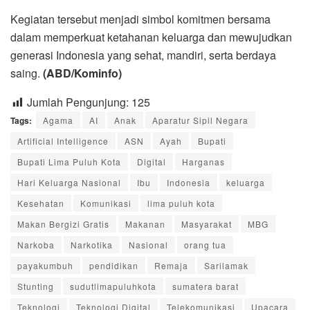
Kegiatan tersebut menjadi simbol komitmen bersama
dalam memperkuat ketahanan keluarga dan mewujudkan
generasi Indonesia yang sehat, mandiri, serta berdaya
saing.
(ABD/Kominfo)
Jumlah Pengunjung:
125
Tags:
Agama
AI
Anak
Aparatur Sipil Negara
Artificial Intelligence
ASN
Ayah
Bupati
Bupati Lima Puluh Kota
Digital
Harganas
Hari Keluarga Nasional
Ibu
Indonesia
keluarga
Kesehatan
Komunikasi
lima puluh kota
Makan Bergizi Gratis
Makanan
Masyarakat
MBG
Narkoba
Narkotika
Nasional
orang tua
payakumbuh
pendidikan
Remaja
Sarilamak
Stunting
sudutlimapuluhkota
sumatera barat
Teknologi
Teknologi Digital
Telekomunikasi
Upacara