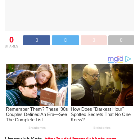
0
SHARES
Limapuluh Kota,
http://sudutlimapuluhkota.com
—