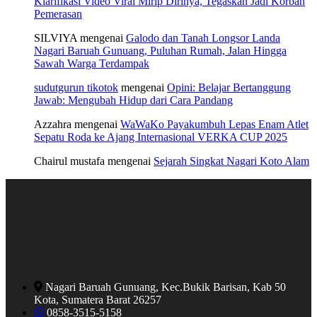
Klarifikasi Video Viral Mirip Dirinya, Tegaskan Jadi Korban
Pemerasan
SILVIYA
mengenai
Galodo dan Tanah Longsor Landa
Nagari Baruah Gunuang, Puluhan Rumah, Jalan Hingga
Sawah Warga Terdampak
sudutgurun tikotok
mengenai
Opini: Belajar Bertanggung
Jawab: Mengubah Hidup dari Cara Pandang
Azzahra
mengenai
WaWaKo Payakumbuh Lepas Enam Atlet
Sepatu Roda ke Ajang Internasional VERKA CUP 2025
Chairul mustafa
mengenai
Sejarah Singkat Nagari Koto Alam
Nagari Baruah Gunuang, Kec.Bukik Barisan, Kab 50
Kota, Sumatera Barat 26257
0858-3515-5158