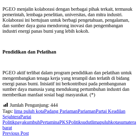
PGEO menjalin kolaborasi dengan berbagai pihak terkait, termasuk
pemerintah, lembaga penelitian, universitas, dan mitra industri.
Kolaborasi ini bertujuan untuk berbagi pengetahuan, pengalaman,
dan sumber daya guna mendorong inovasi dan pengembangan
industri energi panas bumi yang lebih kokoh.
Pendidikan dan Pelatihan
PGEO aktif terlibat dalam program pendidikan dan pelatihan untuk
mengembangkan tenaga kerja yang terampil dan terlatih di bidang
energi panas bumi. Inisiatif ini berkontribusi pada pembangunan
sumber daya manusia yang mendukung pertumbuhan industri dan
memberikan manfaat sosial bagi masyarakat. (*)
Jumlah Pengunjung:
444
Tags:
lima puluh kota
Padang Pariaman
Pariaman
Partai Keadilan
Sejahtera
Partai
Politik
payakumbuh
Pertamina
PKS
Politik
sudutlimapuluhkota
sumatera
barat
Previous Post