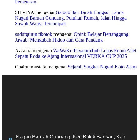
Pemerasan
SILVIYA
mengenai
Galodo dan Tanah Longsor Landa
Nagari Baruah Gunuang, Puluhan Rumah, Jalan Hingga
Sawah Warga Terdampak
sudutgurun tikotok
mengenai
Opini: Belajar Bertanggung
Jawab: Mengubah Hidup dari Cara Pandang
Azzahra
mengenai
WaWaKo Payakumbuh Lepas Enam Atlet
Sepatu Roda ke Ajang Internasional VERKA CUP 2025
Chairul mustafa
mengenai
Sejarah Singkat Nagari Koto Alam
Nagari Baruah Gunuang, Kec.Bukik Barisan, Kab