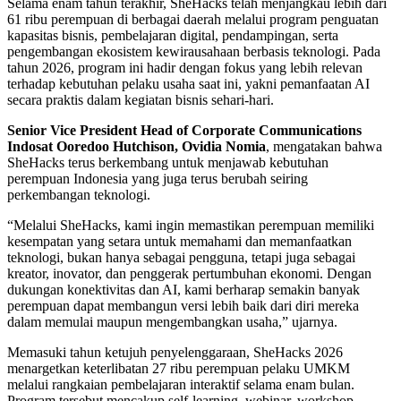
Selama enam tahun terakhir, SheHacks telah menjangkau lebih dari
61 ribu perempuan di berbagai daerah melalui program penguatan
kapasitas bisnis, pembelajaran digital, pendampingan, serta
pengembangan ekosistem kewirausahaan berbasis teknologi. Pada
tahun 2026, program ini hadir dengan fokus yang lebih relevan
terhadap kebutuhan pelaku usaha saat ini, yakni pemanfaatan AI
secara praktis dalam kegiatan bisnis sehari-hari.
Senior Vice President Head of Corporate Communications
Indosat Ooredoo Hutchison, Ovidia Nomia
, mengatakan bahwa
SheHacks terus berkembang untuk menjawab kebutuhan
perempuan Indonesia yang juga terus berubah seiring
perkembangan teknologi.
“Melalui SheHacks, kami ingin memastikan perempuan memiliki
kesempatan yang setara untuk memahami dan memanfaatkan
teknologi, bukan hanya sebagai pengguna, tetapi juga sebagai
kreator, inovator, dan penggerak pertumbuhan ekonomi. Dengan
dukungan konektivitas dan AI, kami berharap semakin banyak
perempuan dapat membangun versi lebih baik dari diri mereka
dalam memulai maupun mengembangkan usaha,” ujarnya.
Memasuki tahun ketujuh penyelenggaraan, SheHacks 2026
menargetkan keterlibatan 27 ribu perempuan pelaku UMKM
melalui rangkaian pembelajaran interaktif selama enam bulan.
Program tersebut mencakup self-learning, webinar, workshop