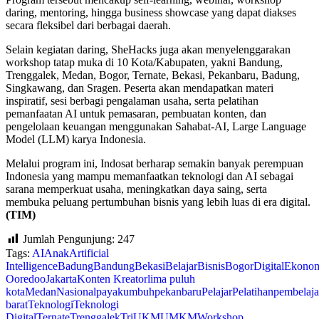
daring, mentoring, hingga business showcase yang dapat diakses
secara fleksibel dari berbagai daerah.
Selain kegiatan daring, SheHacks juga akan menyelenggarakan
workshop tatap muka di 10 Kota/Kabupaten, yakni Bandung,
Trenggalek, Medan, Bogor, Ternate, Bekasi, Pekanbaru, Badung,
Singkawang, dan Sragen. Peserta akan mendapatkan materi
inspiratif, sesi berbagi pengalaman usaha, serta pelatihan
pemanfaatan AI untuk pemasaran, pembuatan konten, dan
pengelolaan keuangan menggunakan Sahabat-AI, Large Language
Model (LLM) karya Indonesia.
Melalui program ini, Indosat berharap semakin banyak perempuan
Indonesia yang mampu memanfaatkan teknologi dan AI sebagai
sarana memperkuat usaha, meningkatkan daya saing, serta
membuka peluang pertumbuhan bisnis yang lebih luas di era digital.
(TIM)
Jumlah Pengunjung:
247
Tags:
AI
Anak
Artificial
Intelligence
Badung
Bandung
Bekasi
Belajar
Bisnis
Bogor
Digital
Ekono
Ooredoo
Jakarta
Konten Kreator
lima puluh
kota
Medan
Nasional
payakumbuh
pekanbaru
Pelajar
Pelatihan
pembelaja
barat
Teknologi
Teknologi
Digital
Ternate
Trenggalek
Tri
UKM
UMKM
Workshop