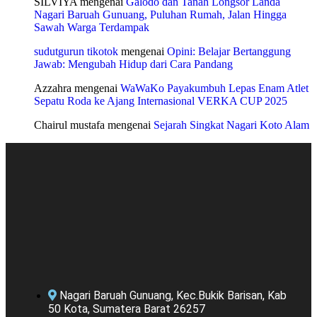
SILVIYA
mengenai
Galodo dan Tanah Longsor Landa
Nagari Baruah Gunuang, Puluhan Rumah, Jalan Hingga
Sawah Warga Terdampak
sudutgurun tikotok
mengenai
Opini: Belajar Bertanggung
Jawab: Mengubah Hidup dari Cara Pandang
Azzahra
mengenai
WaWaKo Payakumbuh Lepas Enam Atlet
Sepatu Roda ke Ajang Internasional VERKA CUP 2025
Chairul mustafa
mengenai
Sejarah Singkat Nagari Koto Alam
Nagari Baruah Gunuang, Kec.Bukik Barisan, Kab
50 Kota, Sumatera Barat 26257