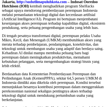
Jakarta,
http://sudutlimapuluhkota.com
– Indosat Ooredoo
Hutchison (IOH)
kembali menghadirkan program SheHacks
sebagai upaya mendorong pemberdayaan perempuan Indonesia
melalui pemanfaatan teknologi digital dan kecerdasan artifisial
(Artificial Intelligence/AI). Program ini bertujuan menjembatani
kesenjangan akses perempuan terhadap kapabilitas digital, ekosistem
pendukung, serta peluang pengembangan usaha yang lebih luas.
Di tengah pesatnya transformasi digital, perempuan pelaku Usaha
Mikro, Kecil, dan Menengah (UMKM) membutuhkan akses yang
merata terhadap pembelajaran, pendampingan, konektivitas, dan
teknologi untuk membangun usaha yang adaptif dan berdaya saing.
Kehadiran AI dinilai mampu membuka peluang baru bagi
perempuan dalam meningkatkan produktivitas, memahami
kebutuhan pelanggan, serta mengembangkan strategi bisnis yang
lebih efektif.
Berdasarkan data Kementerian Pemberdayaan Perempuan dan
Perlindungan Anak (KemenPPPA), sekitar 64,5 persen UMKM di
Indonesia dimiliki atau dikelola oleh perempuan. Kondisi tersebut
menunjukkan besarnya kontribusi perempuan dalam menggerakkan
perekonomian nasional sekaligus pentingnya akses terhadap
teknologi digital untuk mendukung pertumbuhan usaha yang
berkelanjutan.