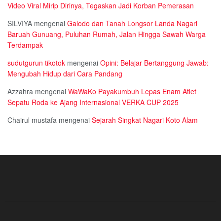
Video Viral Mirip Dirinya, Tegaskan Jadi Korban Pemerasan
SILVIYA
mengenai
Galodo dan Tanah Longsor Landa Nagari
Baruah Gunuang, Puluhan Rumah, Jalan Hingga Sawah Warga
Terdampak
sudutgurun tikotok
mengenai
Opini: Belajar Bertanggung Jawab:
Mengubah Hidup dari Cara Pandang
Azzahra
mengenai
WaWaKo Payakumbuh Lepas Enam Atlet
Sepatu Roda ke Ajang Internasional VERKA CUP 2025
Chairul mustafa
mengenai
Sejarah Singkat Nagari Koto Alam