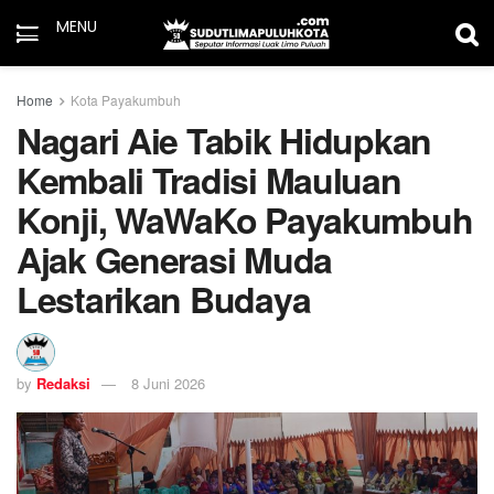
MENU
Home
Kota Payakumbuh
Nagari Aie Tabik Hidupkan
Kembali Tradisi Mauluan
Konji, WaWaKo Payakumbuh
Ajak Generasi Muda
Lestarikan Budaya
by
Redaksi
8 Juni 2026