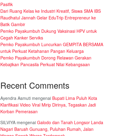
Pasifik
Dari Ruang Kelas ke Industri Kreatif, Siswa SMA IBS
Raudhatul Jannah Gelar EduTrip Entrepreneur ke
Batik Gambir
Pemko Payakumbuh Dukung Vaksinasi HPV untuk
Cegah Kanker Serviks
Pemko Payakumbuh Luncurkan GEMPITA BERSAMA
untuk Perkuat Ketahanan Pangan Keluarga
Pemko Payakumbuh Dorong Relawan Gerakan
Kebajikan Pancasila Perkuat Nilai Kebangsaan
Recent Comments
Ayendra Asmuti
mengenai
Bupati Lima Puluh Kota
Klarifikasi Video Viral Mirip Dirinya, Tegaskan Jadi
Korban Pemerasan
SILVIYA
mengenai
Galodo dan Tanah Longsor Landa
Nagari Baruah Gunuang, Puluhan Rumah, Jalan
Hingga Sawah Warga Terdampak