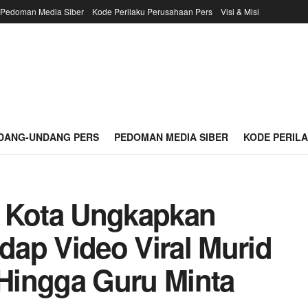
Pedoman Media Siber
Kode Perilaku Perusahaan Pers
Visi & Misi
DANG-UNDANG PERS
PEDOMAN MEDIA SIBER
KODE PERIL
h Kota Ungkapkan
ap Video Viral Murid
Hingga Guru Minta