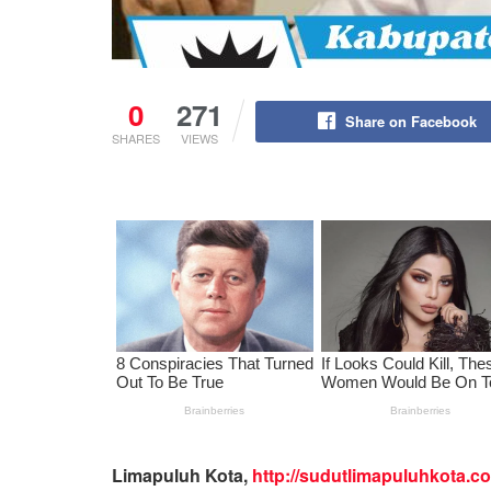
0
271
Share on Facebook
SHARES
VIEWS
Limapuluh Kota,
http://sudutlimapuluhkota.c