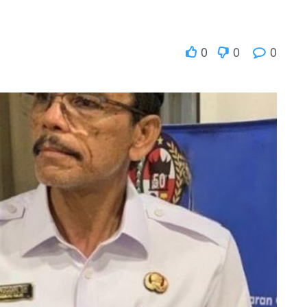
0
0
0