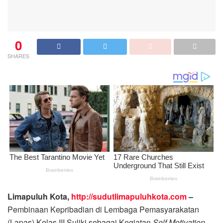
0
SHARES
Limapuluh Kota,
http://sudutlimapuluhkota.com
–
Pembinaan Kepribadian di Lembaga Pemasyarakatan
(Lapas) Kelas III Suliki sebagai Kegiatan
Self Motivation