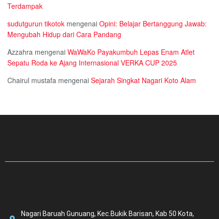
Terdampak
sudutgurun tikotok
mengenai
Opini: Belajar Bertanggung Jawab:
Mengubah Hidup dari Cara Pandang
Azzahra
mengenai
WaWaKo Payakumbuh Lepas Enam Atlet
Sepatu Roda ke Ajang Internasional VERKA CUP 2025
Chairul mustafa
mengenai
Sejarah Singkat Nagari Koto Alam
Nagari Baruah Gunuang, Kec.Bukik Barisan, Kab 50 Kota,