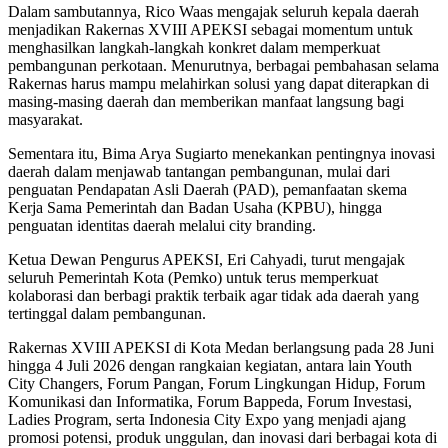
Dalam sambutannya, Rico Waas mengajak seluruh kepala daerah
menjadikan Rakernas XVIII APEKSI sebagai momentum untuk
menghasilkan langkah-langkah konkret dalam memperkuat
pembangunan perkotaan. Menurutnya, berbagai pembahasan selama
Rakernas harus mampu melahirkan solusi yang dapat diterapkan di
masing-masing daerah dan memberikan manfaat langsung bagi
masyarakat.
Sementara itu, Bima Arya Sugiarto menekankan pentingnya inovasi
daerah dalam menjawab tantangan pembangunan, mulai dari
penguatan Pendapatan Asli Daerah (PAD), pemanfaatan skema
Kerja Sama Pemerintah dan Badan Usaha (KPBU), hingga
penguatan identitas daerah melalui city branding.
Ketua Dewan Pengurus APEKSI, Eri Cahyadi, turut mengajak
seluruh Pemerintah Kota (Pemko) untuk terus memperkuat
kolaborasi dan berbagi praktik terbaik agar tidak ada daerah yang
tertinggal dalam pembangunan.
Rakernas XVIII APEKSI di Kota Medan berlangsung pada 28 Juni
hingga 4 Juli 2026 dengan rangkaian kegiatan, antara lain Youth
City Changers, Forum Pangan, Forum Lingkungan Hidup, Forum
Komunikasi dan Informatika, Forum Bappeda, Forum Investasi,
Ladies Program, serta Indonesia City Expo yang menjadi ajang
promosi potensi, produk unggulan, dan inovasi dari berbagai kota di