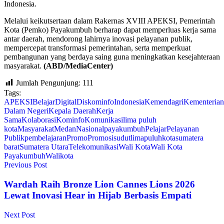
Indonesia.
Melalui keikutsertaan dalam Rakernas XVIII APEKSI, Pemerintah
Kota (Pemko) Payakumbuh berharap dapat memperluas kerja sama
antar daerah, mendorong lahirnya inovasi pelayanan publik,
mempercepat transformasi pemerintahan, serta memperkuat
pembangunan yang berdaya saing guna meningkatkan kesejahteraan
masyarakat.
(ABD/MediaCenter)
Jumlah Pengunjung:
111
Tags:
APEKSI
Belajar
Digital
Diskominfo
Indonesia
Kemendagri
Kementerian
Dalam Negeri
Kepala Daerah
Kerja
Sama
Kolaborasi
Kominfo
Komunikasi
lima puluh
kota
Masyarakat
Medan
Nasional
payakumbuh
Pelajar
Pelayanan
Publik
pembelajaran
Promo
Promosi
sudutlimapuluhkota
sumatera
barat
Sumatera Utara
Telekomunikasi
Wali Kota
Wali Kota
Payakumbuh
Walikota
Previous Post
Wardah Raih Bronze Lion Cannes Lions 2026
Lewat Inovasi Hear in Hijab Berbasis Empati
Next Post