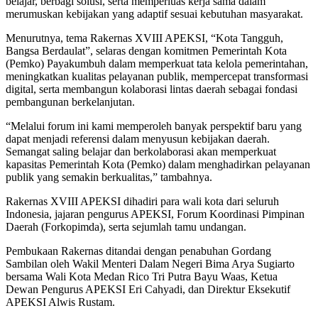
belajar, berbagi solusi, serta memperluas kerja sama dalam
merumuskan kebijakan yang adaptif sesuai kebutuhan masyarakat.
Menurutnya, tema Rakernas XVIII APEKSI, “Kota Tangguh,
Bangsa Berdaulat”, selaras dengan komitmen Pemerintah Kota
(Pemko) Payakumbuh dalam memperkuat tata kelola pemerintahan,
meningkatkan kualitas pelayanan publik, mempercepat transformasi
digital, serta membangun kolaborasi lintas daerah sebagai fondasi
pembangunan berkelanjutan.
“Melalui forum ini kami memperoleh banyak perspektif baru yang
dapat menjadi referensi dalam menyusun kebijakan daerah.
Semangat saling belajar dan berkolaborasi akan memperkuat
kapasitas Pemerintah Kota (Pemko) dalam menghadirkan pelayanan
publik yang semakin berkualitas,” tambahnya.
Rakernas XVIII APEKSI dihadiri para wali kota dari seluruh
Indonesia, jajaran pengurus APEKSI, Forum Koordinasi Pimpinan
Daerah (Forkopimda), serta sejumlah tamu undangan.
Pembukaan Rakernas ditandai dengan penabuhan Gordang
Sambilan oleh Wakil Menteri Dalam Negeri Bima Arya Sugiarto
bersama Wali Kota Medan Rico Tri Putra Bayu Waas, Ketua
Dewan Pengurus APEKSI Eri Cahyadi, dan Direktur Eksekutif
APEKSI Alwis Rustam.