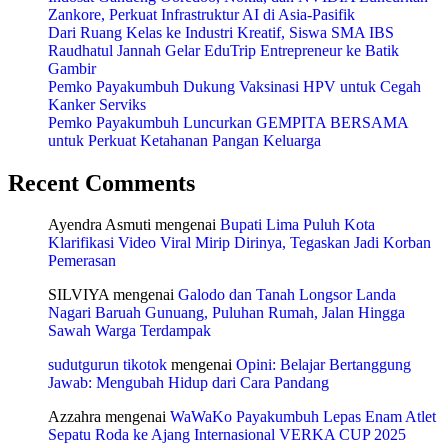
Zankore, Perkuat Infrastruktur AI di Asia-Pasifik
Dari Ruang Kelas ke Industri Kreatif, Siswa SMA IBS
Raudhatul Jannah Gelar EduTrip Entrepreneur ke Batik
Gambir
Pemko Payakumbuh Dukung Vaksinasi HPV untuk Cegah
Kanker Serviks
Pemko Payakumbuh Luncurkan GEMPITA BERSAMA
untuk Perkuat Ketahanan Pangan Keluarga
Recent Comments
Ayendra Asmuti
mengenai
Bupati Lima Puluh Kota
Klarifikasi Video Viral Mirip Dirinya, Tegaskan Jadi Korban
Pemerasan
SILVIYA
mengenai
Galodo dan Tanah Longsor Landa
Nagari Baruah Gunuang, Puluhan Rumah, Jalan Hingga
Sawah Warga Terdampak
sudutgurun tikotok
mengenai
Opini: Belajar Bertanggung
Jawab: Mengubah Hidup dari Cara Pandang
Azzahra
mengenai
WaWaKo Payakumbuh Lepas Enam Atlet
Sepatu Roda ke Ajang Internasional VERKA CUP 2025