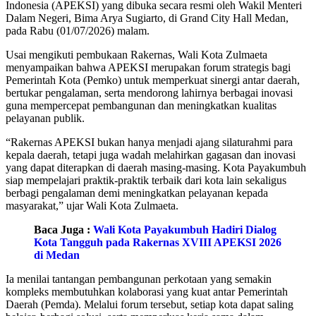
Indonesia (APEKSI) yang dibuka secara resmi oleh Wakil Menteri
Dalam Negeri, Bima Arya Sugiarto, di Grand City Hall Medan,
pada Rabu (01/07/2026) malam.
Usai mengikuti pembukaan Rakernas, Wali Kota Zulmaeta
menyampaikan bahwa APEKSI merupakan forum strategis bagi
Pemerintah Kota (Pemko) untuk memperkuat sinergi antar daerah,
bertukar pengalaman, serta mendorong lahirnya berbagai inovasi
guna mempercepat pembangunan dan meningkatkan kualitas
pelayanan publik.
“Rakernas APEKSI bukan hanya menjadi ajang silaturahmi para
kepala daerah, tetapi juga wadah melahirkan gagasan dan inovasi
yang dapat diterapkan di daerah masing-masing. Kota Payakumbuh
siap mempelajari praktik-praktik terbaik dari kota lain sekaligus
berbagi pengalaman demi meningkatkan pelayanan kepada
masyarakat,” ujar Wali Kota Zulmaeta.
Baca Juga :
Wali Kota Payakumbuh Hadiri Dialog
Kota Tangguh pada Rakernas XVIII APEKSI 2026
di Medan
Ia menilai tantangan pembangunan perkotaan yang semakin
kompleks membutuhkan kolaborasi yang kuat antar Pemerintah
Daerah (Pemda). Melalui forum tersebut, setiap kota dapat saling