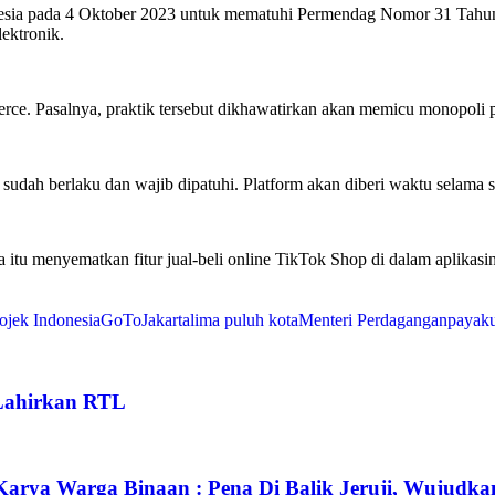
esia pada 4 Oktober 2023 untuk mematuhi Permendag Nomor 31 Tahun 
ektronik.
rce. Pasalnya, praktik tersebut dikhawatirkan akan memicu monopoli p
sudah berlaku dan wajib dipatuhi. Platform akan diberi waktu selama 
 itu menyematkan fitur jual-beli online TikTok Shop di dalam aplikas
ojek Indonesia
GoTo
Jakarta
lima puluh kota
Menteri Perdagangan
payak
Lahirkan RTL
Karya Warga Binaan : Pena Di Balik Jeruji, Wujudk