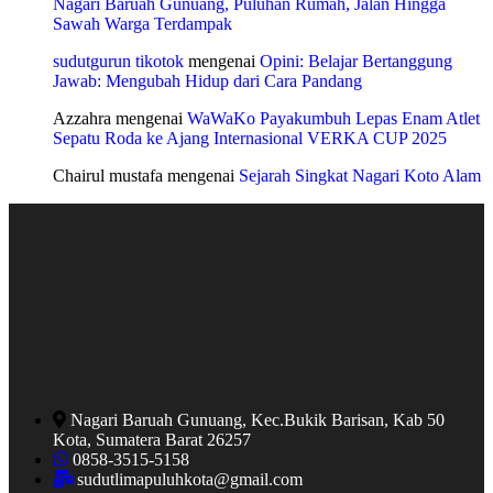
Nagari Baruah Gunuang, Puluhan Rumah, Jalan Hingga
Sawah Warga Terdampak
sudutgurun tikotok
mengenai
Opini: Belajar Bertanggung
Jawab: Mengubah Hidup dari Cara Pandang
Azzahra
mengenai
WaWaKo Payakumbuh Lepas Enam Atlet
Sepatu Roda ke Ajang Internasional VERKA CUP 2025
Chairul mustafa
mengenai
Sejarah Singkat Nagari Koto Alam
Nagari Baruah Gunuang, Kec.Bukik Barisan, Kab 50
Kota, Sumatera Barat 26257
0858-3515-5158
sudutlimapuluhkota@gmail.com