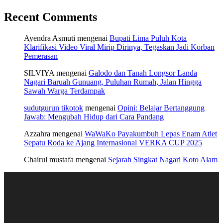
Recent Comments
Ayendra Asmuti
mengenai
Bupati Lima Puluh Kota
Klarifikasi Video Viral Mirip Dirinya, Tegaskan Jadi Korban
Pemerasan
SILVIYA
mengenai
Galodo dan Tanah Longsor Landa
Nagari Baruah Gunuang, Puluhan Rumah, Jalan Hingga
Sawah Warga Terdampak
sudutgurun tikotok
mengenai
Opini: Belajar Bertanggung
Jawab: Mengubah Hidup dari Cara Pandang
Azzahra
mengenai
WaWaKo Payakumbuh Lepas Enam Atlet
Sepatu Roda ke Ajang Internasional VERKA CUP 2025
Chairul mustafa
mengenai
Sejarah Singkat Nagari Koto Alam