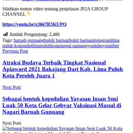
Silahkan tonton video tentang penjelasan JP2A GROUP
CHANNEL
https://youtu.be/x3667R5KUPQ
Jumlah Pengunjung:
2,486
Tags:
baruah gunuang
bukik barisan
bukit barisan
instagram
lima
puluh kota
sudutlimapuluhkota
sungai naniang
youtube
youtuber
Previous Post
Atraksi Budaya Terbaik Tingkat Nasional
Apiaward 2021 Bakajang Dari Kab. Lima Puluh
Kota Peroleh Juara 1
Next Post
Sebagai bentuk kepedulian Yayasan Insan Seni
Luak 50 Kota Gelar Gebyar Vaksinasi Massal di
Nagari Baruah Gunuang
Next Post