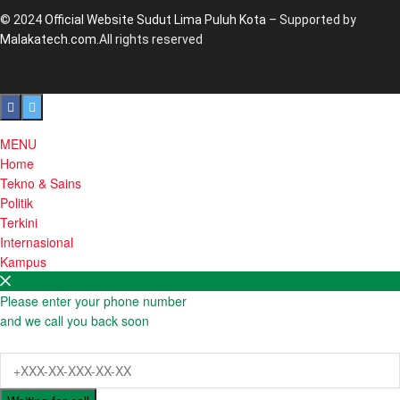
© 2024
Official Website Sudut Lima Puluh Kota
– Supported by
Malakatech.com
.All rights reserved
MENU
Home
Tekno & Sains
Politik
Terkini
Internasional
Kampus
Please enter your phone number
and we call you back soon