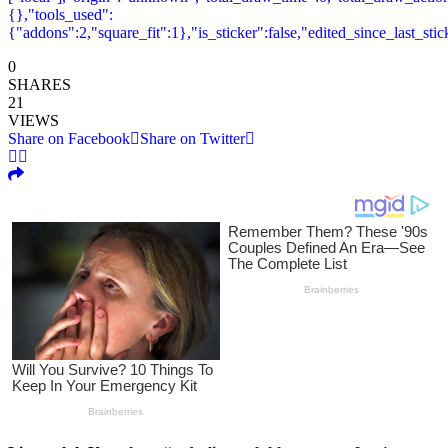
{},"tools_used":
{"addons":2,"square_fit":1},"is_sticker":false,"edited_since_last_sti
0
SHARES
21
VIEWS
Share on Facebook
Share on Twitter