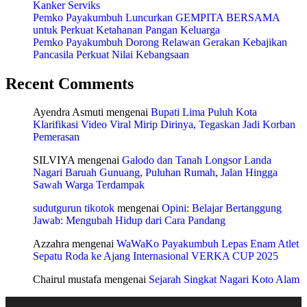
Kanker Serviks
Pemko Payakumbuh Luncurkan GEMPITA BERSAMA
untuk Perkuat Ketahanan Pangan Keluarga
Pemko Payakumbuh Dorong Relawan Gerakan Kebajikan
Pancasila Perkuat Nilai Kebangsaan
Recent Comments
Ayendra Asmuti
mengenai
Bupati Lima Puluh Kota
Klarifikasi Video Viral Mirip Dirinya, Tegaskan Jadi Korban
Pemerasan
SILVIYA
mengenai
Galodo dan Tanah Longsor Landa
Nagari Baruah Gunuang, Puluhan Rumah, Jalan Hingga
Sawah Warga Terdampak
sudutgurun tikotok
mengenai
Opini: Belajar Bertanggung
Jawab: Mengubah Hidup dari Cara Pandang
Azzahra
mengenai
WaWaKo Payakumbuh Lepas Enam Atlet
Sepatu Roda ke Ajang Internasional VERKA CUP 2025
Chairul mustafa
mengenai
Sejarah Singkat Nagari Koto Alam