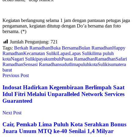
Kegiatan berlangsung selama 1 jam dengan pantauan petugas jaga
pengamanan, kegiatan ditutup dengan Do’a bersama dan foto
bersama. (*)
Jumlah Pengunjung:
721
Tags:
Berkah Ramadhan
Buka Bersama
Bulan Ramadhan
Happy
Ramadhan
Kecamatan Suliki
Lapas
Lapas Suliki
lima puluh
kota
Nagari Suliki
payakumbuh
Puasa Ramadhan
Ramadhan
Safari
Ramadhan
Sensasi Ramadhan
sudutlimapuluhkota
Suliki
sumatera
barat
Previous Post
Indosat Hadirkan Kegembiraan Berlimpah Saat
Idul Fitri Melalui Unparalleled Network Services
Guaranteed
Next Post
Cair, Pemkab Lima Puluh Kota Serahkan Bonus
Juara Umum MTQ ke-40 Senilai 1,4 Milyar