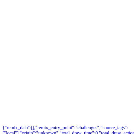
{"remix_data":[],"remix_entry_point":"challenges","source_tags":
["local"],"origin":"unknown","total_draw_time":0,"total_draw_action