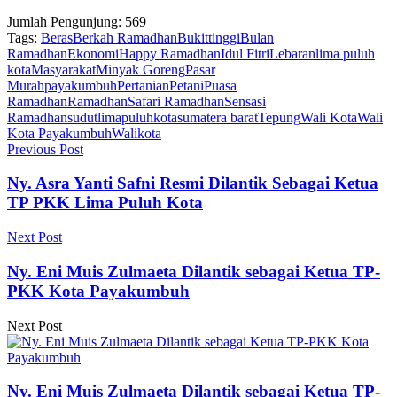
Jumlah Pengunjung:
569
Tags:
Beras
Berkah Ramadhan
Bukittinggi
Bulan
Ramadhan
Ekonomi
Happy Ramadhan
Idul Fitri
Lebaran
lima puluh
kota
Masyarakat
Minyak Goreng
Pasar
Murah
payakumbuh
Pertanian
Petani
Puasa
Ramadhan
Ramadhan
Safari Ramadhan
Sensasi
Ramadhan
sudutlimapuluhkota
sumatera barat
Tepung
Wali Kota
Wali
Kota Payakumbuh
Walikota
Previous Post
Ny. Asra Yanti Safni Resmi Dilantik Sebagai Ketua
TP PKK Lima Puluh Kota
Next Post
Ny. Eni Muis Zulmaeta Dilantik sebagai Ketua TP-
PKK Kota Payakumbuh
Next Post
Ny. Eni Muis Zulmaeta Dilantik sebagai Ketua TP-