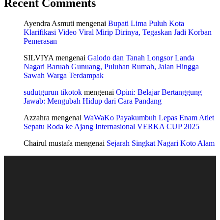
Recent Comments
Ayendra Asmuti
mengenai
Bupati Lima Puluh Kota
Klarifikasi Video Viral Mirip Dirinya, Tegaskan Jadi Korban
Pemerasan
SILVIYA
mengenai
Galodo dan Tanah Longsor Landa
Nagari Baruah Gunuang, Puluhan Rumah, Jalan Hingga
Sawah Warga Terdampak
sudutgurun tikotok
mengenai
Opini: Belajar Bertanggung
Jawab: Mengubah Hidup dari Cara Pandang
Azzahra
mengenai
WaWaKo Payakumbuh Lepas Enam Atlet
Sepatu Roda ke Ajang Internasional VERKA CUP 2025
Chairul mustafa
mengenai
Sejarah Singkat Nagari Koto Alam