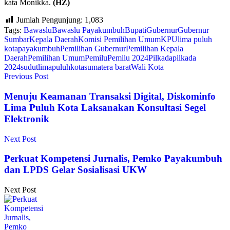
kata Monikka.
(HZ)
Jumlah Pengunjung:
1,083
Tags:
Bawaslu
Bawaslu Payakumbuh
Bupati
Gubernur
Gubernur
Sumbar
Kepala Daerah
Komisi Pemilihan Umum
KPU
lima puluh
kota
payakumbuh
Pemilihan Gubernur
Pemilihan Kepala
Daerah
Pemilihan Umum
Pemilu
Pemilu 2024
Pilkada
pilkada
2024
sudutlimapuluhkota
sumatera barat
Wali Kota
Previous Post
Menuju Keamanan Transaksi Digital, Diskominfo
Lima Puluh Kota Laksanakan Konsultasi Segel
Elektronik
Next Post
Perkuat Kompetensi Jurnalis, Pemko Payakumbuh
dan LPDS Gelar Sosialisasi UKW
Next Post