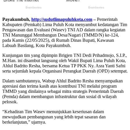
Payakumbuh,
http://sudutlimapuluhkota.com
–
Pemerintah
Kabupaten (Pemkab) Lima Puluh Kota menyambut kedatangan Tim
Pengawasan dan Evaluasi (Wasev) TNI AD dalam rangka kegiatan
TNI Manunggal Membangun Desa/Nagari (TMMD/N) ke-124,
pada Kamis (22/05/2025), di Rumah Dinas Bupati, Kawasan
Labuah Basilang, Kota Payakumbuh.
Kunjungan tim yang dipimpin Brigjen TNI Dedi Prihadmojo, S.I.P.,
M.Han. ini disambut langsung oleh Wakil Bupati Lima Puluh Kota,
Ahlul Badrito Resha, bersama Ketua TP PKK Ny. Asra Yanti Safni
serta sejumlah kepala Organisasi Perangkat Daerah (OPD) setempat.
Dalam sambutannya, Wabup Ahlul Badrito Resha menyampaikan
apresiasi dan terima kasih atas kontribusi TNI melalui program
TMMD yang dinilainya sebagai mitra strategis Pemerintah Daerah
(Pemda) dalam membangun infrastruktur dan sosial di wilayah
pelosok.
“Kehadiran Tim Wasev menunjukkan keseriusan dalam
mewujudkan pembangunan yang lebih tepat sasaran dan
berkelanjutan,” ujarnya.