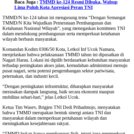
Baca Juga :
TMMD ke-124 Resmi Dibuka, Wabup
Lima Puluh Kota Apresiasi Peran TNI
TMMD/N ke-124 tahun ini mengusung tema “Dengan Semangat
TMMD/N Kita Wujudkan Pemerataan Pembangunan dan
Ketahanan Nasional Wilayah”, yang menegaskan komitmen TNI
dalam mendukung pembangunan serta memperkuat ketahanan
wilayah berbasis masyarakat.
Komandan Kodim 0306/50 Kota, Letkol Inf Ucok Namara,
menjelaskan bahwa pelaksanaan TMMD tahun ini dipusatkan di
Nagari Harau. Lokasi ini dipilih berdasarkan kebutuhan masyarakat
terhadap peningkatan akses jalan, kemudahan administrasi menuju
pusat nagari, serta potensi pengembangan sektor pariwisata,
peternakan, dan industri kecil.
“Dengan peningkatan infrastruktur, diharapkan masyarakat
merasakan dampak langsung, baik secara ekonomi maupun
mobilitas sehari-hari,” jelas Letkol Ucok.
Ketua Tim Wasev, Brigjen TNI Dedi Prihadmojo, menyatakan
bahwa TMMD merupakan bentuk sinergi antara TNI dan
masyarakat dalam memperkuat pertahanan wilayah dan
meningkatkan kesejahteraan rakyat.
“TMMD bukan hanya membangun fisik, tetapi juga memperkuat