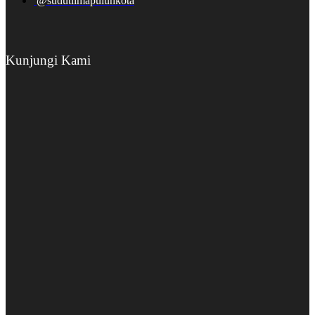
@sudutlimapuluhkota
Kunjungi Kami