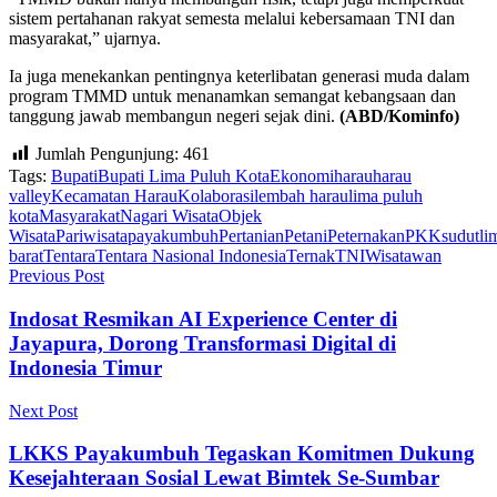
sistem pertahanan rakyat semesta melalui kebersamaan TNI dan
masyarakat,” ujarnya.
Ia juga menekankan pentingnya keterlibatan generasi muda dalam
program TMMD untuk menanamkan semangat kebangsaan dan
tanggung jawab membangun negeri sejak dini.
(ABD/Kominfo)
Jumlah Pengunjung:
461
Tags:
Bupati
Bupati Lima Puluh Kota
Ekonomi
harau
harau
valley
Kecamatan Harau
Kolaborasi
lembah harau
lima puluh
kota
Masyarakat
Nagari Wisata
Objek
Wisata
Pariwisata
payakumbuh
Pertanian
Petani
Peternakan
PKK
sudutli
barat
Tentara
Tentara Nasional Indonesia
Ternak
TNI
Wisatawan
Previous Post
Indosat Resmikan AI Experience Center di
Jayapura, Dorong Transformasi Digital di
Indonesia Timur
Next Post
LKKS Payakumbuh Tegaskan Komitmen Dukung
Kesejahteraan Sosial Lewat Bimtek Se-Sumbar