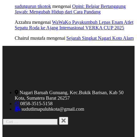
sudutgurun tikotok
mengenai
Opini: Belajar Bertanggung
Jawab: Mengubah Hidup dari Cara Pandang
Azzahra
mengenai
WaWaKo Payakumbuh Lepas Enam Atlet
Sepatu Roda ke Ajang Internasional VERKA CUP 2025
Chairul mustafa
mengenai
Sejarah Singkat Nagari Koto Alam
Nagari Baruah Gunuang, Kec.Bukik Barisan, Kab 50
Kota, Sumatera Barat 26257
0858-3515-5158
sudutlimapuluhkota@gmail.com