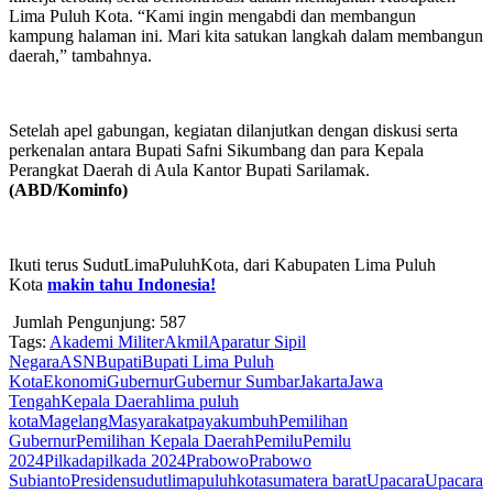
Lima Puluh Kota. “Kami ingin mengabdi dan membangun
kampung halaman ini. Mari kita satukan langkah dalam membangun
daerah,” tambahnya.
Setelah apel gabungan, kegiatan dilanjutkan dengan diskusi serta
perkenalan antara Bupati Safni Sikumbang dan para Kepala
Perangkat Daerah di Aula Kantor Bupati Sarilamak.
(ABD/Kominfo)
Ikuti terus SudutLimaPuluhKota, dari Kabupaten Lima Puluh
Kota
makin tahu Indonesia!
Jumlah Pengunjung:
587
Tags:
Akademi Militer
Akmil
Aparatur Sipil
Negara
ASN
Bupati
Bupati Lima Puluh
Kota
Ekonomi
Gubernur
Gubernur Sumbar
Jakarta
Jawa
Tengah
Kepala Daerah
lima puluh
kota
Magelang
Masyarakat
payakumbuh
Pemilihan
Gubernur
Pemilihan Kepala Daerah
Pemilu
Pemilu
2024
Pilkada
pilkada 2024
Prabowo
Prabowo
Subianto
Presiden
sudutlimapuluhkota
sumatera barat
Upacara
Upacara