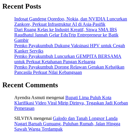
Recent Posts
Indosat Gandeng Ooredoo, Nokia, dan NVIDIA Luncurkan
Zankore, Perkuat Infrastruktur AI di Asia-Pasifik
Dari Ruang Kelas ke Industri Kreatif, Siswa SMA IBS
Raudhatul Jannah Gelar EduTrip Entrepreneur ke Batik
Gambir
Pemko Payakumbuh Dukung Vaksinasi HPV untuk Cegah
Kanker Serviks
Pemko Payakumbuh Luncurkan GEMPITA BERSAMA
untuk Perkuat Ketahanan Pangan Keluarga
Pemko Payakumbuh Dorong Relawan Gerakan Kebajikan
Pancasila Perkuat Nilai Kebangsaan
Recent Comments
Ayendra Asmuti
mengenai
Bupati Lima Puluh Kota
Klarifikasi Video Viral Mirip Dirinya, Tegaskan Jadi Korban
Pemerasan
SILVIYA
mengenai
Galodo dan Tanah Longsor Landa
Nagari Baruah Gunuang, Puluhan Rumah, Jalan Hingga
Sawah Warga Terdampak