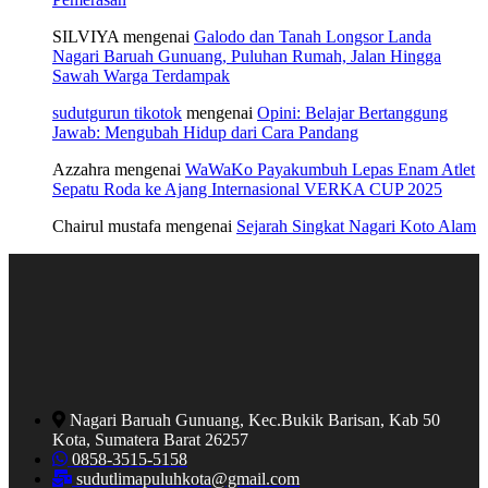
SILVIYA
mengenai
Galodo dan Tanah Longsor Landa
Nagari Baruah Gunuang, Puluhan Rumah, Jalan Hingga
Sawah Warga Terdampak
sudutgurun tikotok
mengenai
Opini: Belajar Bertanggung
Jawab: Mengubah Hidup dari Cara Pandang
Azzahra
mengenai
WaWaKo Payakumbuh Lepas Enam Atlet
Sepatu Roda ke Ajang Internasional VERKA CUP 2025
Chairul mustafa
mengenai
Sejarah Singkat Nagari Koto Alam
Nagari Baruah Gunuang, Kec.Bukik Barisan, Kab 50
Kota, Sumatera Barat 26257
0858-3515-5158
sudutlimapuluhkota@gmail.com