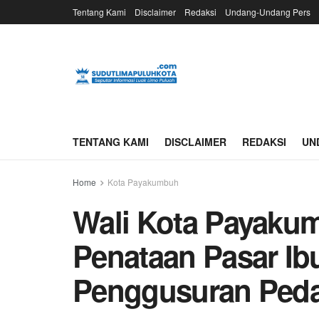
Tentang Kami
Disclaimer
Redaksi
Undang-Undang Pers
TENTANG KAMI
DISCLAIMER
REDAKSI
UN
Home
Kota Payakumbuh
Wali Kota Payaku
Penataan Pasar Ib
Penggusuran Ped