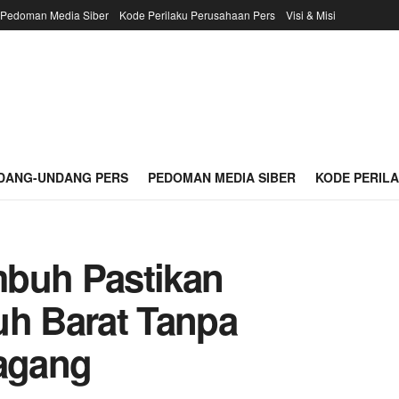
Pedoman Media Siber
Kode Perilaku Perusahaan Pers
Visi & Misi
DANG-UNDANG PERS
PEDOMAN MEDIA SIBER
KODE PERIL
mbuh Pastikan
uh Barat Tanpa
agang