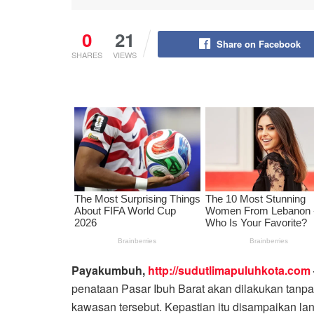
0
21
Share on Facebook
SHARES
VIEWS
Payakumbuh,
http://sudutlimapuluhkota.com
penataan Pasar Ibuh Barat akan dilakukan tanpa
kawasan tersebut. Kepastian itu disampaikan la