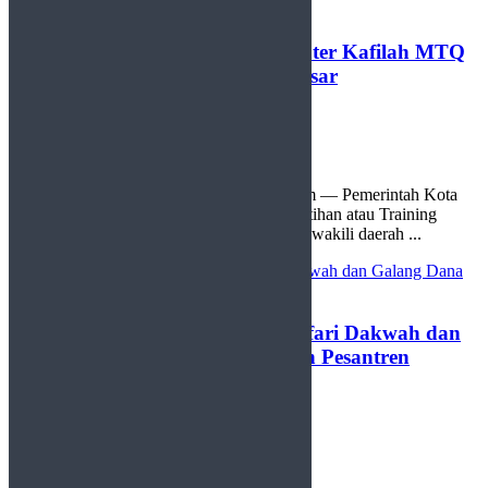
Payakumbuh Gelar Training Center Kafilah MTQ
ke-41, Targetkan Masuk Lima Besar
by
Redaksi
12 Juni 2025
0
Payakumbuh, http://sudutlimapuluhkota.com — Pemerintah Kota
(Pemko) Payakumbuh resmi membuka pelatihan atau Training
Center (TC) bagi para kafilah yang akan mewakili daerah ...
Pemko Payakumbuh Dukung Safari Dakwah dan
Galang Dana untuk Palestina dan Pesantren
Tunanetra
by
Redaksi
18 Mei 2025
0