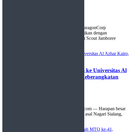
by
Redaksi
15 September 2025
0
Jakarta, http://sudutlimapuluhkota.com — ParagonCorp
menegaskan komitmennya di bidang pendidikan dengan
mendukung penyelenggaraan World Muslim Scout Jamboree
(WMSJ) 2025. Ajang pramuka muslim ...
Anak Petani Asal Kapur IX Lolos ke Universitas Al
Azhar Kairo, Terkendala Biaya Keberangkatan
by
Redaksi
24 Agustus 2025
0
Limapuluh Kota, http://sudutlimapuluhkota.com — Harapan besar
datang dari Zoya Elai Putri, seorang hafizah asal Nagari Sialang,
Kecamatan Kapur IX, Kabupaten Lima ...