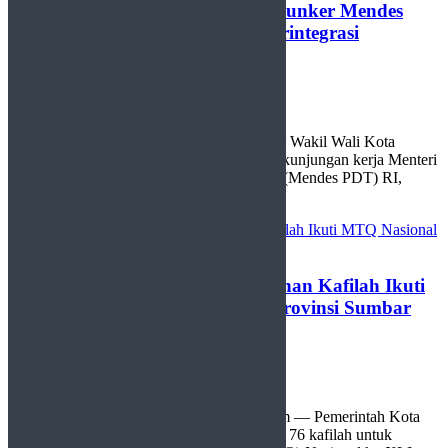
WaWaKo Payakumbuh Hadiri Kunker Mendes
PDT, Dorong Penguatan Desa Terintegrasi
by
Redaksi
4 April 2026
0
Pariaman, http://sudutlimapuluhkota.com — Wakil Wali Kota
Payakumbuh, Elzadaswarman, menghadiri kunjungan kerja Menteri
Desa dan Pembangunan Daerah Tertinggal (Mendes PDT) RI,
Yandri ...
Pemko Payakumbuh Lepas Puluhan Kafilah Ikuti
MTQ Nasional ke-XLI Tingkat Provinsi Sumbar
by
Redaksi
12 Desember 2025
0
Payakumbuh, http://sudutlimapuluhkota.com — Pemerintah Kota
(Pemko) Payakumbuh secara resmi melepas 76 kafilah untuk