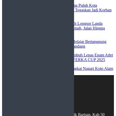
Ayendra Asmuti
mengenai
Bupati Lima Puluh Kota
Klarifikasi Video Viral Mirip Dirinya, Tegaskan Jadi Korban
Pemerasan
SILVIYA
mengenai
Galodo dan Tanah Longsor Landa
Nagari Baruah Gunuang, Puluhan Rumah, Jalan Hingga
Sawah Warga Terdampak
sudutgurun tikotok
mengenai
Opini: Belajar Bertanggung
Jawab: Mengubah Hidup dari Cara Pandang
Azzahra
mengenai
WaWaKo Payakumbuh Lepas Enam Atlet
Sepatu Roda ke Ajang Internasional VERKA CUP 2025
Chairul mustafa
mengenai
Sejarah Singkat Nagari Koto Alam
Nagari Baruah Gunuang, Kec.Bukik Barisan, Kab 50