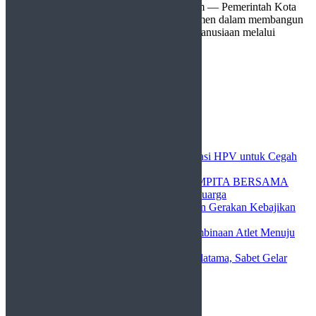
Payakumbuh, http://sudutlimapuluhkota.com — Pemerintah Kota
(Pemko) Payakumbuh menunjukkan komitmen dalam membangun
karakter masyarakat religius dan peduli kemanusiaan melalui
dukungan terhadap kegiatan ...
Page 1 of 4
1
2
…
4
Next
Cari
Cari
Recent Posts
Pemko Payakumbuh Dukung Vaksinasi HPV untuk Cegah
Kanker Serviks
Pemko Payakumbuh Luncurkan GEMPITA BERSAMA
untuk Perkuat Ketahanan Pangan Keluarga
Pemko Payakumbuh Dorong Relawan Gerakan Kebajikan
Pancasila Perkuat Nilai Kebangsaan
Pemko Payakumbuh Siap Kawal Pembinaan Atlet Menuju
Porprov Sumbar 2026
Tigo Kayo FC Taklukkan Bimbel Galatama, Sabet Gelar
Piala Wali Kota Payakumbuh 2026
Recent Comments