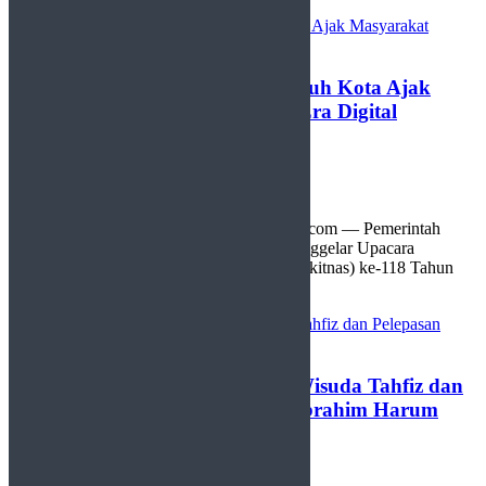
Harkitnas 2026, Bupati Lima Puluh Kota Ajak
Masyarakat Hadapi Tantangan Era Digital
by
Redaksi
21 Mei 2026
0
Limapuluh Kota, http://sudutlimapuluhkota.com — Pemerintah
Kabupaten (Pemkab) Lima Puluh Kota menggelar Upacara
Peringatan Hari Kebangkitan Nasional (Harkitnas) ke-118 Tahun
2026 di ...
WaWaKo Payakumbuh Hadiri Wisuda Tahfiz dan
Pelepasan Santri Ponpes Syekh Ibrahim Harum
by
Redaksi
13 Mei 2026