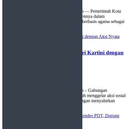
0
Payakumbuh, http://sudutlimapuluhkota.com — Pemerintah Kota
(Pemko) Payakumbuh menegaskan komitmennya dalam
mendukung penguatan pendidikan karakter berbasis agama sebagai
bagian dari pembangunan sumber ...
GOW Payakumbuh Peringati Hari Kartini dengan
Aksi Nyata Berbagi Bantuan
by
Redaksi
22 April 2026
0
Payakumbuh, http://sudutlimapuluhkota.com – Gabungan
Organisasi Wanita (GOW) Kota Payakumbuh menggelar aksi sosial
dalam rangka memperingati Hari Kartini dengan menyalurkan
bantuan ...