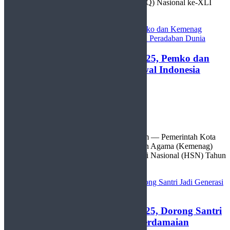
mengikuti Musabaqah Tilawatil Quran (MTQ) Nasional ke-XLI
Tingkat ...
Peringati Hari Santri Nasional 2025, Pemko dan
Kemenag Payakumbuh Siap Kawal Indonesia
Menuju Peradaban Dunia
by
Redaksi
23 Oktober 2025
0
Payakumbuh, http://sudutlimapuluhkota.com — Pemerintah Kota
(Pemko) Payakumbuh bersama Kementerian Agama (Kemenag)
Kota Payakumbuh memperingati Hari Santri Nasional (HSN) Tahun
2025 dengan ...
ParagonCorp Dukung WMSJ 2025, Dorong Santri
Jadi Generasi Keren Pembawa Perdamaian