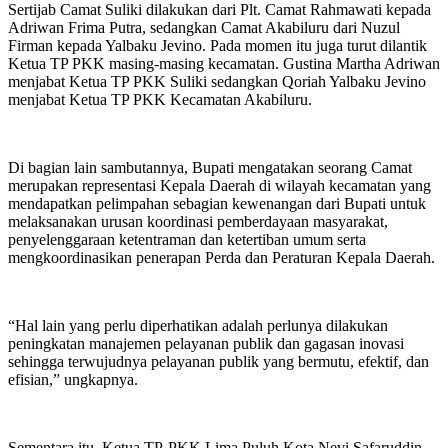
Sertijab Camat Suliki dilakukan dari Plt. Camat Rahmawati kepada
Adriwan Frima Putra, sedangkan Camat Akabiluru dari Nuzul
Firman kepada Yalbaku Jevino. Pada momen itu juga turut dilantik
Ketua TP PKK masing-masing kecamatan. Gustina Martha Adriwan
menjabat Ketua TP PKK Suliki sedangkan Qoriah Yalbaku Jevino
menjabat Ketua TP PKK Kecamatan Akabiluru.
Di bagian lain sambutannya, Bupati mengatakan seorang Camat
merupakan representasi Kepala Daerah di wilayah kecamatan yang
mendapatkan pelimpahan sebagian kewenangan dari Bupati untuk
melaksanakan urusan koordinasi pemberdayaan masyarakat,
penyelenggaraan ketentraman dan ketertiban umum serta
mengkoordinasikan penerapan Perda dan Peraturan Kepala Daerah.
“Hal lain yang perlu diperhatikan adalah perlunya dilakukan
peningkatan manajemen pelayanan publik dan gagasan inovasi
sehingga terwujudnya pelayanan publik yang bermutu, efektif, dan
efisian,” ungkapnya.
Sementara itu, Ketua TP-PKK Lima Puluh Kota Nevi Safaruddin