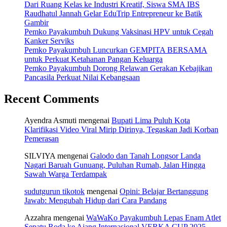
Dari Ruang Kelas ke Industri Kreatif, Siswa SMA IBS
Raudhatul Jannah Gelar EduTrip Entrepreneur ke Batik
Gambir
Pemko Payakumbuh Dukung Vaksinasi HPV untuk Cegah
Kanker Serviks
Pemko Payakumbuh Luncurkan GEMPITA BERSAMA
untuk Perkuat Ketahanan Pangan Keluarga
Pemko Payakumbuh Dorong Relawan Gerakan Kebajikan
Pancasila Perkuat Nilai Kebangsaan
Recent Comments
Ayendra Asmuti
mengenai
Bupati Lima Puluh Kota
Klarifikasi Video Viral Mirip Dirinya, Tegaskan Jadi Korban
Pemerasan
SILVIYA
mengenai
Galodo dan Tanah Longsor Landa
Nagari Baruah Gunuang, Puluhan Rumah, Jalan Hingga
Sawah Warga Terdampak
sudutgurun tikotok
mengenai
Opini: Belajar Bertanggung
Jawab: Mengubah Hidup dari Cara Pandang
Azzahra
mengenai
WaWaKo Payakumbuh Lepas Enam Atlet
Sepatu Roda ke Ajang Internasional VERKA CUP 2025