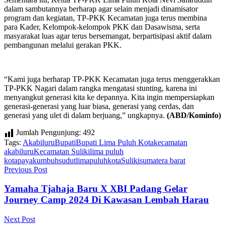
dalam sambutannya berharap agar selain menjadi dinamisator
program dan kegiatan, TP-PKK Kecamatan juga terus membina
para Kader, Kelompok-kelompok PKK dan Dasawisma, serta
masyarakat luas agar terus bersemangat, berpartisipasi aktif dalam
pembangunan melalui gerakan PKK.
“Kami juga berharap TP-PKK Kecamatan juga terus menggerakkan
TP-PKK Nagari dalam rangka mengatasi stunting, karena ini
menyangkut generasi kita ke depannya. Kita ingin mempersiapkan
generasi-generasi yang luar biasa, generasi yang cerdas, dan
generasi yang ulet di dalam berjuang,” ungkapnya.
(ABD/Kominfo)
Jumlah Pengunjung:
492
Tags:
Akabiluru
Bupati
Bupati Lima Puluh Kota
kecamatan
akabiluru
Kecamatan Suliki
lima puluh
kota
payakumbuh
sudutlimapuluhkota
Suliki
sumatera barat
Previous Post
Yamaha Tjahaja Baru X XBI Padang Gelar
Journey Camp 2024 Di Kawasan Lembah Harau
Next Post