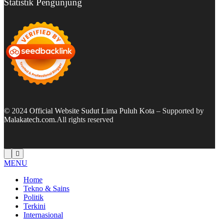
Statistik Pengunjung
© 2024
Official Website Sudut Lima Puluh Kota
– Supported by
Malakatech.com
.All rights reserved
MENU
Home
Tekno & Sains
Politik
Terkini
Internasional