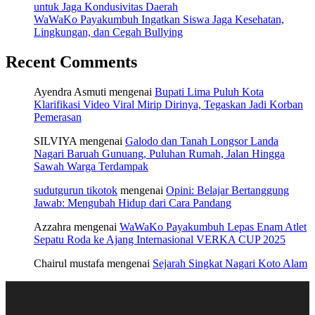
untuk Jaga Kondusivitas Daerah
WaWaKo Payakumbuh Ingatkan Siswa Jaga Kesehatan,
Lingkungan, dan Cegah Bullying
Recent Comments
Ayendra Asmuti
mengenai
Bupati Lima Puluh Kota
Klarifikasi Video Viral Mirip Dirinya, Tegaskan Jadi Korban
Pemerasan
SILVIYA
mengenai
Galodo dan Tanah Longsor Landa
Nagari Baruah Gunuang, Puluhan Rumah, Jalan Hingga
Sawah Warga Terdampak
sudutgurun tikotok
mengenai
Opini: Belajar Bertanggung
Jawab: Mengubah Hidup dari Cara Pandang
Azzahra
mengenai
WaWaKo Payakumbuh Lepas Enam Atlet
Sepatu Roda ke Ajang Internasional VERKA CUP 2025
Chairul mustafa
mengenai
Sejarah Singkat Nagari Koto Alam