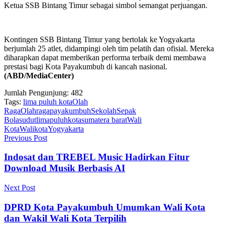
Ketua SSB Bintang Timur sebagai simbol semangat perjuangan.
Kontingen SSB Bintang Timur yang bertolak ke Yogyakarta
berjumlah 25 atlet, didampingi oleh tim pelatih dan ofisial. Mereka
diharapkan dapat memberikan performa terbaik demi membawa
prestasi bagi Kota Payakumbuh di kancah nasional.
(ABD/MediaCenter)
Jumlah Pengunjung:
482
Tags:
lima puluh kota
Olah
Raga
Olahraga
payakumbuh
Sekolah
Sepak
Bola
sudutlimapuluhkota
sumatera barat
Wali
Kota
Walikota
Yogyakarta
Previous Post
Indosat dan TREBEL Music Hadirkan Fitur
Download Musik Berbasis AI
Next Post
DPRD Kota Payakumbuh Umumkan Wali Kota
dan Wakil Wali Kota Terpilih