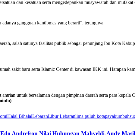
ersatuan dan kesatuan serta mengedepankan musyawarah dan mufakat d
pa adanya gangguan kantibmas yang berarti”, terangnya.
erah, salah satunya fasilitas publik sebagai penunjang Ibu Kota Kabu
umah sakit baru serta Islamic Center di kawasan IKK ini. Harapan kam
t antrian untuk bersalaman dengan pimpinan daerah serta para kepala
info)
omi
Halal Bihalal
Lebaran
Libur Lebaran
lima puluh kota
payakumbuh
su
, Edo Andrefson Nilai Hubungan Mahyeldi-Audy Masi