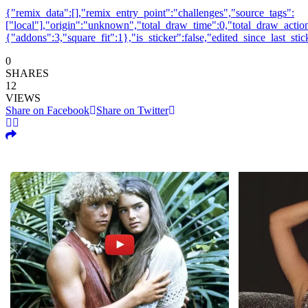
{"remix_data":[],"remix_entry_point":"challenges","source_tags":
["local"],"origin":"unknown","total_draw_time":0,"total_draw_action
{"addons":3,"square_fit":1},"is_sticker":false,"edited_since_last_sti
0
SHARES
12
VIEWS
Share on Facebook
Share on Twitter