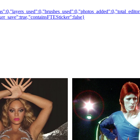
s":0,"layers_used":0,"brushes_used":0,"photos_added":0,"total_editor
cker_save":true,"containsFTESticker":false}