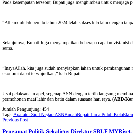
Pada kesempatan tersebut, Bupati juga menghimbau untuk menjaga p
“Alhamdulillah pemilu tahun 2024 telah sukses kita lalui dengan tan
Selanjutnya, Bupati Juga menyampaikan beberapa capaian visi-misi da
sama.
“InsyaAllah, kita juga sudah menyiapkan lahan untuk pembangunan r
ekonomi dapat terwujudkan,” kata Bupati.
Usai pelaksanaan apel, segenap ASN dengan tertib langsung membua
permohonan maaf lahir dan batin dalam suasana hari raya.
(ABD/Kom
Jumlah Pengunjung:
454
Tags:
Aparatur Sipil Negara
ASN
Bupati
Bupati Lima Puluh Kota
Ekon
Previous Post
Pengamat Politik Sekaligus Direktur SBLF MYRiset