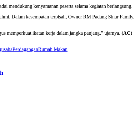
memadai mendukung kenyamanan peserta selama kegiatan berlangsung.
Rahmi. Dalam kesempatan terpisah, Owner RM Padang Sinar Family,
igus memperkuat ikatan kerja dalam jangka panjang,” ujarnya.
(AC)
gusaha
Perdagangan
Rumah Makan
ah