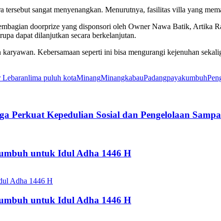
cara tersebut sangat menyenangkan. Menurutnya, fasilitas villa yang 
pembagian doorprize yang disponsori oleh Owner Nawa Batik, Artika 
erupa dapat dilanjutkan secara berkelanjutan.
an karyawan. Kebersamaan seperti ini bisa mengurangi kejenuhan sekal
r Lebaran
lima puluh kota
Minang
Minangkabau
Padang
payakumbuh
Pen
Perkuat Kepedulian Sosial dan Pengelolaan Samp
kumbuh untuk Idul Adha 1446 H
kumbuh untuk Idul Adha 1446 H