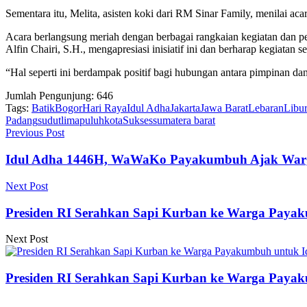
Sementara itu, Melita, asisten koki dari RM Sinar Family, menilai a
Acara berlangsung meriah dengan berbagai rangkaian kegiatan dan 
Alfin Chairi, S.H., mengapresiasi inisiatif ini dan berharap kegiatan s
“Hal seperti ini berdampak positif bagi hubungan antara pimpinan d
Jumlah Pengunjung:
646
Tags:
Batik
Bogor
Hari Raya
Idul Adha
Jakarta
Jawa Barat
Lebaran
Libu
Padang
sudutlimapuluhkota
Sukses
sumatera barat
Previous Post
Idul Adha 1446H, WaWaKo Payakumbuh Ajak Warga 
Next Post
Presiden RI Serahkan Sapi Kurban ke Warga Paya
Next Post
Presiden RI Serahkan Sapi Kurban ke Warga Paya