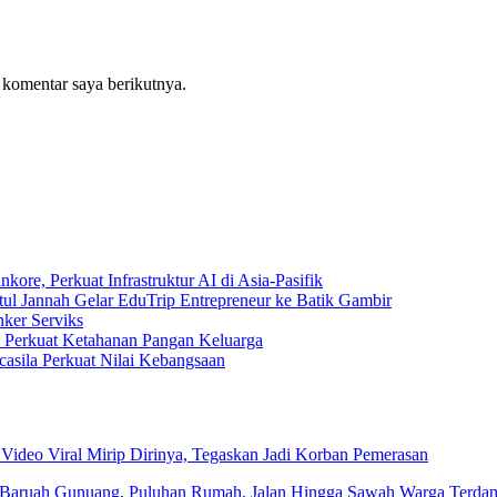
 komentar saya berikutnya.
e, Perkuat Infrastruktur AI di Asia-Pasifik
tul Jannah Gelar EduTrip Entrepreneur ke Batik Gambir
ker Serviks
rkuat Ketahanan Pangan Keluarga
sila Perkuat Nilai Kebangsaan
 Video Viral Mirip Dirinya, Tegaskan Jadi Korban Pemerasan
 Baruah Gunuang, Puluhan Rumah, Jalan Hingga Sawah Warga Terda