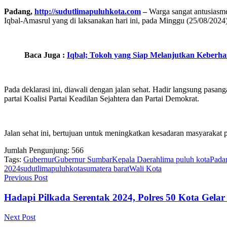
Padang,
http://sudutlimapuluhkota.com
–
Warga sangat antusiasme
Iqbal-Amasrul yang di laksanakan hari ini, pada Minggu (25/08/2024)
Baca Juga :
Iqbal; Tokoh yang Siap Melanjutkan Keberha
Pada deklarasi ini, diawali dengan jalan sehat. Hadir langsung pa
partai Koalisi Partai Keadilan Sejahtera dan Partai Demokrat.
Jalan sehat ini, bertujuan untuk meningkatkan kesadaran masyaraka
Jumlah Pengunjung:
566
Tags:
Gubernur
Gubernur Sumbar
Kepala Daerah
lima puluh kota
Pada
2024
sudutlimapuluhkota
sumatera barat
Wali Kota
Previous Post
Hadapi Pilkada Serentak 2024, Polres 50 Kota Gelar
Next Post