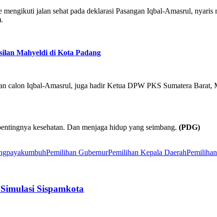
 mengikuti jalan sehat pada deklarasi Pasangan Iqbal-Amasrul, nyaris
.
silan Mahyeldi di Kota Padang
sangan calon Iqbal-Amasrul, juga hadir Ketua DPW PKS Sumatera Barat
t pentingnya kesehatan. Dan menjaga hidup yang seimbang.
(PDG)
ng
payakumbuh
Pemilihan Gubernur
Pemilihan Kepala Daerah
Pemilih
 Simulasi Sispamkota