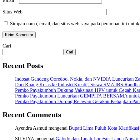
Email
*
Situs Web
Simpan nama, email, dan situs web saya pada peramban ini untuk
Cari
Cari
Recent Posts
Indosat Gandeng Ooredoo, Nokia, dan NVIDIA Luncurkan Zankor
Dari Ruang Kelas ke Industri Kreatif, Siswa SMA IBS Raudha
Pemko Payakumbuh Dukung Vaksinasi HPV untuk Cegah Kan
Pemko Payakumbuh Luncurkan GEMPITA BERSAMA untuk Pe
Pemko Payakumbuh Dorong Relawan Gerakan Kebajikan Panca
Recent Comments
Ayendra Asmuti
mengenai
Bupati Lima Puluh Kota Klarifikasi
SILVIYA
mengenai
Galodo dan Tanah Longsor Landa Nagari