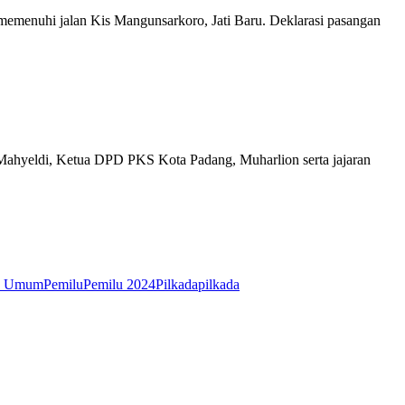
 memenuhi jalan Kis Mangunsarkoro, Jati Baru. Deklarasi pasangan
, Mahyeldi, Ketua DPD PKS Kota Padang, Muharlion serta jajaran
an Umum
Pemilu
Pemilu 2024
Pilkada
pilkada