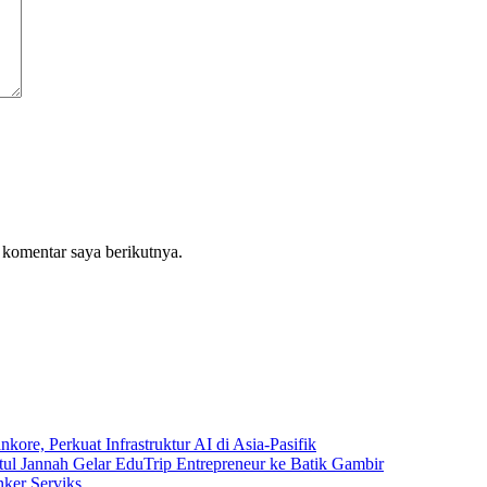
 komentar saya berikutnya.
e, Perkuat Infrastruktur AI di Asia-Pasifik
tul Jannah Gelar EduTrip Entrepreneur ke Batik Gambir
ker Serviks