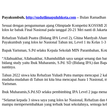
Payakumbuh,
http://sudutlimapuluhkota.com
–
Bulan Ramadhan a
Sesuai dengan pengumuman ajang Olimpiade Kompetisi KOSSMI 2023
lolos ke babak Final Nasional pada tanggal 20-21 Mei nanti di Jakarta
Rehafzan Yuliadi Puatra (Bidang IPA Level 2), Ghina Mardyah Aham
Payakumbuh yang lolos ke Nasional Tahun ini, Level 1 itu Kelas 1-3
Bapak Yarisman, S.Pd selaku Kepala Sekolah MIN Parambahan, Kota 
“Allahuakbar, Allahuakbar, Alhamdulillah saya sangat senang dan ba
bidang study yaitu Ibuk Muharamis, S.Pd. SD (Bidang IPA) dan Bap
nantinya.
Tahun 2022 siswa kita Rehafzan Yuliadi Putra mampu mencapai 2 ka
mudaha-mudahan di Tahun ini kita bisa mencapai Juara 1 Nasional, m
Yarisman.
Ibuk Muharamis,S.Pd.SD selaku pembimbing IPA Level 2 juga men
“Selamat kepada 3 siswa saya yang lolos ke Nasional, Rehafzan dan
mampu mempersembahkan yang terbaik buat sekolahnya, semoga kela