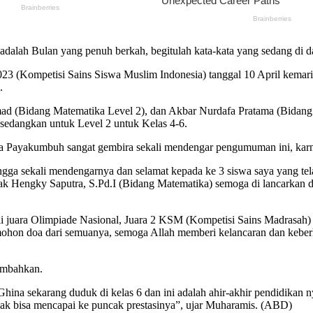
dalah Bulan yang penuh berkah, begitulah kata-kata yang sedang di
 (Kompetisi Sains Siswa Muslim Indonesia) tanggal 10 April kemar
.
ad (Bidang Matematika Level 2), dan Akbar Nurdafa Pratama (Bidang 
 sedangkan untuk Level 2 untuk Kelas 4-6.
Payakumbuh sangat gembira sekali mendengar pengumuman ini, karna 
ngga sekali mendengarnya dan selamat kepada ke 3 siswa saya yang tel
ak Hengky Saputra, S.Pd.I (Bidang Matematika) semoga di lancarkan
li juara Olimpiade Nasional, Juara 2 KSM (Kompetisi Sains Madrasah
ohon doa dari semuanya, semoga Allah memberi kelancaran dan keberhas
ambahkan.
 Ghina sekarang duduk di kelas 6 dan ini adalah ahir-akhir pendidik
k bisa mencapai ke puncak prestasinya”, ujar Muharamis. (ABD)