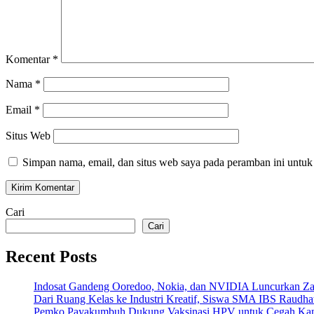
Komentar
*
Nama
*
Email
*
Situs Web
Simpan nama, email, dan situs web saya pada peramban ini untuk
Cari
Cari
Recent Posts
Indosat Gandeng Ooredoo, Nokia, dan NVIDIA Luncurkan Zankor
Dari Ruang Kelas ke Industri Kreatif, Siswa SMA IBS Raudha
Pemko Payakumbuh Dukung Vaksinasi HPV untuk Cegah Kan