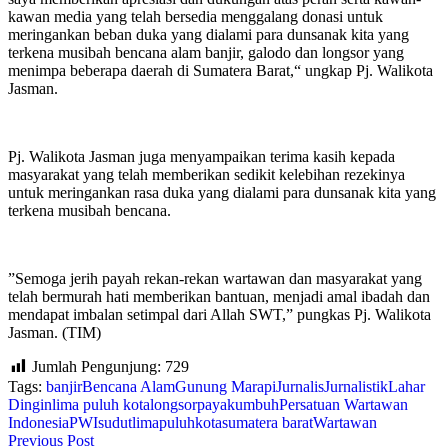
kawan media yang telah bersedia menggalang donasi untuk
meringankan beban duka yang dialami para dunsanak kita yang
terkena musibah bencana alam banjir, galodo dan longsor yang
menimpa beberapa daerah di Sumatera Barat,“ ungkap Pj. Walikota
Jasman.
Pj. Walikota Jasman juga menyampaikan terima kasih kepada
masyarakat yang telah memberikan sedikit kelebihan rezekinya
untuk meringankan rasa duka yang dialami para dunsanak kita yang
terkena musibah bencana.
”Semoga jerih payah rekan-rekan wartawan dan masyarakat yang
telah bermurah hati memberikan bantuan, menjadi amal ibadah dan
mendapat imbalan setimpal dari Allah SWT,” pungkas Pj. Walikota
Jasman. (TIM)
Jumlah Pengunjung:
729
Tags:
banjir
Bencana Alam
Gunung Marapi
Jurnalis
Jurnalistik
Lahar
Dingin
lima puluh kota
longsor
payakumbuh
Persatuan Wartawan
Indonesia
PWI
sudutlimapuluhkota
sumatera barat
Wartawan
Previous Post