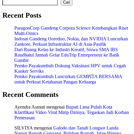
Cari
Recent Posts
ParagonCorp Gandeng Corpora Science Kembangkan Riset
Multi-Omics
Indosat Gandeng Ooredoo, Nokia, dan NVIDIA Luncurkan
Zankore, Perkuat Infrastruktur AI di Asia-Pasifik
Dari Ruang Kelas ke Industri Kreatif, Siswa SMA IBS
Raudhatul Jannah Gelar EduTrip Entrepreneur ke Batik
Gambir
Pemko Payakumbuh Dukung Vaksinasi HPV untuk Cegah
Kanker Serviks
Pemko Payakumbuh Luncurkan GEMPITA BERSAMA
untuk Perkuat Ketahanan Pangan Keluarga
Recent Comments
Ayendra Asmuti
mengenai
Bupati Lima Puluh Kota
Klarifikasi Video Viral Mirip Dirinya, Tegaskan Jadi Korban
Pemerasan
SILVIYA
mengenai
Galodo dan Tanah Longsor Landa
Nagari Baruah Gunuang, Puluhan Rumah, Jalan Hingga